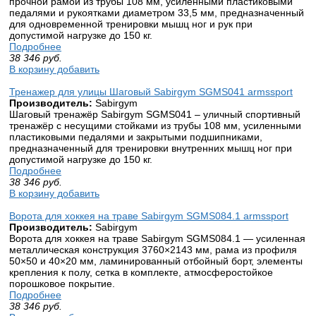
прочной рамой из трубы 108 мм, усиленными пластиковыми
педалями и рукоятками диаметром 33,5 мм, предназначенный
для одновременной тренировки мышц ног и рук при
допустимой нагрузке до 150 кг.
Подробнее
38 346
руб.
В корзину добавить
Тренажер для улицы Шаговый Sabirgym SGMS041 armssport
Производитель:
Sabirgym
Шаговый тренажёр Sabirgym SGMS041 – уличный спортивный
тренажёр с несущими стойками из трубы 108 мм, усиленными
пластиковыми педалями и закрытыми подшипниками,
предназначенный для тренировки внутренних мышц ног при
допустимой нагрузке до 150 кг.
Подробнее
38 346
руб.
В корзину добавить
Ворота для хоккея на траве Sabirgym SGMS084.1 armssport
Производитель:
Sabirgym
Ворота для хоккея на траве Sabirgym SGMS084.1 — усиленная
металлическая конструкция 3760×2143 мм, рама из профиля
50×50 и 40×20 мм, ламинированный отбойный борт, элементы
крепления к полу, сетка в комплекте, атмосферостойкое
порошковое покрытие.
Подробнее
38 346
руб.