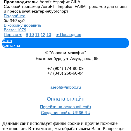
Производитель:
Aerofit Аэрофит США
Силовой тренажер AeroFIT Impulse IFABM Тренажер для спины
и пресса swat екатеринбургспорт
Подробнее
39 340
руб.
В корзину добавить
Всего: 1079
Первая
◄
...
9
10
11
12
13
...
►
Последняя
Фото
Контакты
© "Аэрофитмаксфит"
г. Екатеринбург, ул. Амундсена, 65
+7 (904)
174-90-09
+7 (343)
268-60-84
aerofit@inbox.ru
Оплата онлайн
Перейти на основной сайт
Создание сайта UR66.RU
Данный сайт использует файлы cookie и прочие похожие
технологии. В том числе, мы обрабатываем Ваш IP-адрес для