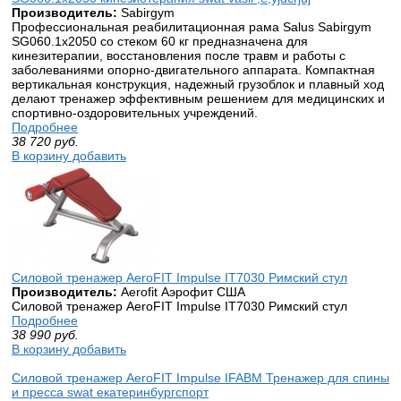
Производитель:
Sabirgym
Профессиональная реабилитационная рама Salus Sabirgym
SG060.1х2050 со стеком 60 кг предназначена для
кинезитерапии, восстановления после травм и работы с
заболеваниями опорно-двигательного аппарата. Компактная
вертикальная конструкция, надежный грузоблок и плавный ход
делают тренажер эффективным решением для медицинских и
спортивно-оздоровительных учреждений.
Подробнее
38 720
руб.
В корзину добавить
Силовой тренажер AeroFIT Impulse IT7030 Римский стул
Производитель:
Aerofit Аэрофит США
Силовой тренажер AeroFIT Impulse IT7030 Римский стул
Подробнее
38 990
руб.
В корзину добавить
Силовой тренажер AeroFIT Impulse IFABM Тренажер для спины
и пресса swat екатеринбургспорт