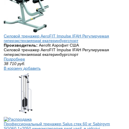
Силовой тренажер AeroFIT Impulse IFAH Регулируемая
гиперэкстензияswat екатеринбургспорт
Производитель:
Aerofit Аэрофит США
Силовой тренажер AeroFIT Impulse IFAH Регулируемая
гиперэкстензияswat екатеринбургспорт
Подробнее
38 710
руб.
В корзину добавить
Профессиональный тренажер Salus стек 60 кг Sabirgym
SG060.1х2050 кинезиотерапия swat vasil ,e,yjdcrjuj