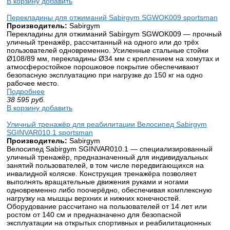
В корзину добавить
Перекладины для отжиманий Sabirgym SGWOK009 sportsman
Производитель:
Sabirgym
Перекладины для отжиманий Sabirgym SGWOK009 — прочный
уличный тренажёр, рассчитанный на одного или до трёх
пользователей одновременно. Усиленные стальные стойки
Ø108/89 мм, перекладины Ø34 мм с креплением на хомутах и
атмосферостойкое порошковое покрытие обеспечивают
безопасную эксплуатацию при нагрузке до 150 кг на одно
рабочее место.
Подробнее
38 595
руб.
В корзину добавить
Уличный тренажёр для реабилитации Велосипед Sabirgym
SGINVAR010.1 sportsman
Производитель:
Sabirgym
Велосипед Sabirgym SGINVAR010.1 — специализированный
уличный тренажёр, предназначенный для индивидуальных
занятий пользователей, в том числе передвигающихся на
инвалидной коляске. Конструкция тренажёра позволяет
выполнять вращательные движения руками и ногами
одновременно либо поочерёдно, обеспечивая комплексную
нагрузку на мышцы верхних и нижних конечностей.
Оборудование рассчитано на пользователей от 14 лет или
ростом от 140 см и предназначено для безопасной
эксплуатации на открытых спортивных и реабилитационных