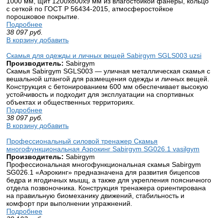
1000 мм, щит 1200х800х9 мм из влагостойкой фанеры, кольцо
с сеткой по ГОСТ Р 56434-2015, атмосферостойкое
порошковое покрытие.
Подробнее
38 097
руб.
В корзину добавить
Скамья для одежды и личных вещей Sabirgym SGLS003 uzsi
Производитель:
Sabirgym
Скамья Sabirgym SGLS003 — уличная металлическая скамья с
вешальной штангой для размещения одежды и личных вещей.
Конструкция с бетонированием 600 мм обеспечивает высокую
устойчивость и подходит для эксплуатации на спортивных
объектах и общественных территориях.
Подробнее
38 097
руб.
В корзину добавить
Профессиональный силовой тренажер Скамья
многофункциональная Аэрокинг Sabirgym SG026.1 vasilgym
Производитель:
Sabirgym
Профессиональная многофункциональная скамья Sabirgym
SG026.1 «Аэрокинг» предназначена для развития бицепсов
бедра и ягодичных мышц, а также для укрепления поясничного
отдела позвоночника. Конструкция тренажера ориентирована
на правильную биомеханику движений, стабильность и
комфорт при выполнении упражнений.
Подробнее