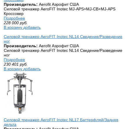
Производитель:
Aerofit Аэрофит США
Силовой тренажер AeroFIT Inotec MJ-APS+MJ-CB+MJ-APS
Кроссовер
Подробнее
228 000
руб.
В корзину добавить
Силовой тренажер AeroFIT Inotec NL14 Сведение/Разведение
ног
Производитель:
Aerofit Аэрофит США
Силовой тренажер AeroFIT Inotec NL14 Сведение/Разведение
ног
Подробнее
230 401
руб.
В корзину добавить
Силовой тренажер AeroFIT Inotec NL17 Баттерфляй/Задняя
дельта
Производитель:
Aerofit Аэрофит США