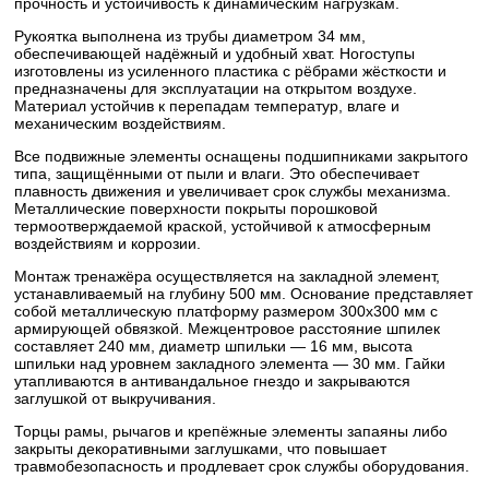
прочность и устойчивость к динамическим нагрузкам.
Рукоятка выполнена из трубы диаметром 34 мм,
обеспечивающей надёжный и удобный хват. Ногоступы
изготовлены из усиленного пластика с рёбрами жёсткости и
предназначены для эксплуатации на открытом воздухе.
Материал устойчив к перепадам температур, влаге и
механическим воздействиям.
Все подвижные элементы оснащены подшипниками закрытого
типа, защищёнными от пыли и влаги. Это обеспечивает
плавность движения и увеличивает срок службы механизма.
Металлические поверхности покрыты порошковой
термоотверждаемой краской, устойчивой к атмосферным
воздействиям и коррозии.
Монтаж тренажёра осуществляется на закладной элемент,
устанавливаемый на глубину 500 мм. Основание представляет
собой металлическую платформу размером 300х300 мм с
армирующей обвязкой. Межцентровое расстояние шпилек
составляет 240 мм, диаметр шпильки — 16 мм, высота
шпильки над уровнем закладного элемента — 30 мм. Гайки
утапливаются в антивандальное гнездо и закрываются
заглушкой от выкручивания.
Торцы рамы, рычагов и крепёжные элементы запаяны либо
закрыты декоративными заглушками, что повышает
травмобезопасность и продлевает срок службы оборудования.