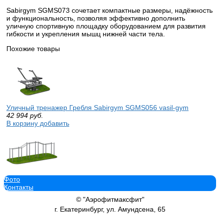
Sabirgym SGMS073 сочетает компактные размеры, надёжность
и функциональность, позволяя эффективно дополнить
уличную спортивную площадку оборудованием для развития
гибкости и укрепления мышц нижней части тела.
Похожие товары
Уличный тренажер Гребля Sabirgym SGMS056 vasil-gym
42 994
руб.
В корзину добавить
Фото
Тренажер для улицы Рукоход разноуровневый Sabirgym SGWOK4
Контакты
155 708
руб.
В корзину добавить
© "Аэрофитмаксфит"
г. Екатеринбург, ул. Амундсена, 65