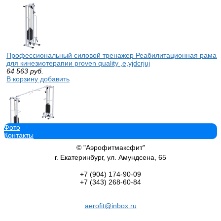
Профессиональный силовой тренажер Реабилитационная рама 
для кинезиотерапии proven quality ,e,yjdcrjuj
64 563
руб.
В корзину добавить
Фото
Контакты
Кроссовер на базе многофункциональной рамы тренажер Sabirgy
141 914
руб.
© "Аэрофитмаксфит"
В корзину добавить
г. Екатеринбург, ул. Амундсена, 65
+7 (904)
174-90-09
+7 (343)
268-60-84
aerofit@inbox.ru
Профессиональный силовой тренажер на жим стоя Sabirgym SG0
quality стек 75 кг