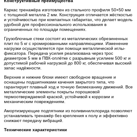
Конструктивные преимущества
Каркас тренажёра изготовлен из стального профиля 50×50 мм
с толщиной металла 2 мм. Конструкция отличается жёсткостью
и устойчивостью при компактных габаритах, что делает модель
удобной для профессионального использования в
ограниченных по площади помещениях.
Грузоблочные стеки состоят из металлических обрезиненных
плит по 5 кг с хромированными направляющими. Изменение
нагрузки осуществляется при помощи металлической иглы-
фиксатора. Передача усилия реализована через трос
диаметром 5 мм в ПВХ-оплётке с разрывным усилием 500 кг и
допустимой рабочей нагрузкой до 800 кг, обеспечивая высокий
запас надёжности.
Верхние и нижние блоки имеют свободное вращение и
оснащены подшипниками качения закрытого типа, что
гарантирует плавный ход и точную биомеханику движений. Все
металлические элементы покрыты порошковой
термоотверждаемой краской, устойчивой к коррозии и
механическим повреждениям.
Амортизирующие подпятники из поливинилхлорида позволяют
устанавливать тренажёр без крепления к полу и эффективно
снижают передачу вибраций.
Технические характеристики