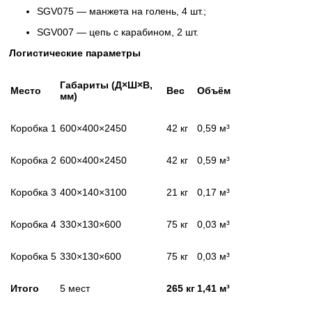
SGV075 — манжета на голень, 4 шт.;
SGV007 — цепь с карабином, 2 шт.
Логистические параметры
Габариты (Д×Ш×В,
Место
Вес
Объём
мм)
Коробка 1
600×400×2450
42 кг
0,59 м³
Коробка 2
600×400×2450
42 кг
0,59 м³
Коробка 3
400×140×3100
21 кг
0,17 м³
Коробка 4
330×130×600
75 кг
0,03 м³
Коробка 5
330×130×600
75 кг
0,03 м³
Итого
5 мест
265 кг
1,41 м³