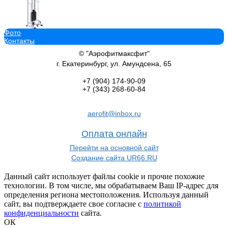
Фото
Профессиональный силовой тренажер Биотонус-1 стек 60 кг Sab
Контакты
василжим
63 152
руб.
© "Аэрофитмаксфит"
В корзину добавить
г. Екатеринбург, ул. Амундсена, 65
+7 (904)
174-90-09
+7 (343)
268-60-84
aerofit@inbox.ru
Профессиональный силовой тренажер Кроссовер на базе блочной
Sabirgym SG081.2*100*2400 василджим
Оплата онлайн
156 908
руб.
В корзину добавить
Перейти на основной сайт
Создание сайта UR66.RU
Данный сайт использует файлы cookie и прочие похожие
технологии. В том числе, мы обрабатываем Ваш IP-адрес для
определения региона местоположения. Используя данный
сайт, вы подтверждаете свое согласие с
политикой
Комплекс для функциональных тренировок Sabirgym SGMS*710*10
конфиденциальности
сайта.
black step
ОК
220 589
руб.