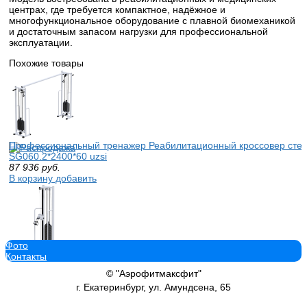
центрах, где требуется компактное, надёжное и
многофункциональное оборудование с плавной биомеханикой
и достаточным запасом нагрузки для профессиональной
эксплуатации.
Похожие товары
Профессиональный тренажер Реабилитационный кроссовер стек 
SG060.2*2400*60 uzsi
87 936
руб.
В корзину добавить
Фото
Контакты
Профессиональный силовой тренажер на жим стоя Sabirgym SG0
стек 100 кг
© "Аэрофитмаксфит"
80 439
руб.
г. Екатеринбург, ул. Амундсена, 65
В корзину добавить