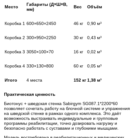
Габариты (Д×Ш×В,
Место
Вес
Объём
мм)
Коробка 1
600×650×2450
46 кг
0,90 м³
Коробка 2
300×950×2250
30 кг
0,43 м³
Коробка 3
3050×100×70
16 кг
0,02 м³
Коробка 4
330×130×800
60 кг
0,05 м³
Итого
4 места
152 кг
1,38 м³
Практическая ценность
Биотонус + шведская стенка Sabirgym SG087.1*2200*60
позволяет сочетать работу на блочной системе и упражнения
на шведской стенке в рамках одного комплекса. Это даёт
возможность выстраивать индивидуальные и групповые
программы реабилитации, точно дозировать нагрузку и
безопасно работать с суставами и глубокими мышцами.
Модель востребована в реабилитационных и медицинских