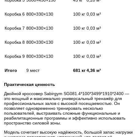
Коробка 6
800×330×130
100 кг
0,03 м³
Коробка 7
800×330×130
100 кг
0,03 м³
Коробка 8
800×330×130
100 кг
0,03 м³
Коробка 9
800×330×130
100 кг
0,03 м³
Итого
9 мест
681 кг
4,36 м³
Практическая ценность
Двойной кроссовер Sabirgym SG081.4*100*3499*1910*2400 —
это мощный и максимально универсальный тренажёр для
профессиональных залов с высокой посещаемостью. Он
позволяет одновременно тренировать несколько
пользователей, выстраивать сложные функциональные и
реабилитационные программы и эффективно использовать
пространство силовой зоны.
Модель сочетает высокую надёжность, большой запас нагрузки
и широкую вариативность упражнений, что делает её