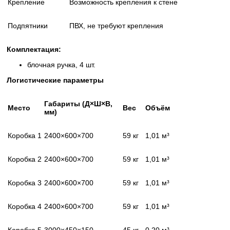
Крепление
Возможность крепления к стене
Подпятники
ПВХ, не требуют крепления
Комплектация:
блочная ручка, 4 шт.
Логистические параметры
Габариты (Д×Ш×В,
Место
Вес
Объём
мм)
Коробка 1
2400×600×700
59 кг
1,01 м³
Коробка 2
2400×600×700
59 кг
1,01 м³
Коробка 3
2400×600×700
59 кг
1,01 м³
Коробка 4
2400×600×700
59 кг
1,01 м³
Коробка 5
3000×450×150
45 кг
0,20 м³