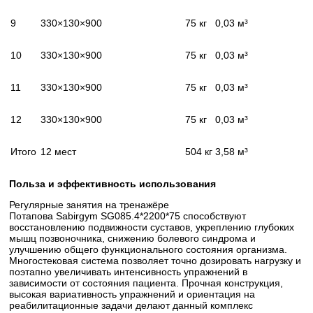
9
330×130×900
75 кг
0,03 м³
10
330×130×900
75 кг
0,03 м³
11
330×130×900
75 кг
0,03 м³
12
330×130×900
75 кг
0,03 м³
Итого
12 мест
504 кг
3,58 м³
Польза и эффективность использования
Регулярные занятия на тренажёре
Потапова Sabirgym SG085.4*2200*75 способствуют
восстановлению подвижности суставов, укреплению глубоких
мышц позвоночника, снижению болевого синдрома и
улучшению общего функционального состояния организма.
Многостековая система позволяет точно дозировать нагрузку и
поэтапно увеличивать интенсивность упражнений в
зависимости от состояния пациента. Прочная конструкция,
высокая вариативность упражнений и ориентация на
реабилитационные задачи делают данный комплекс