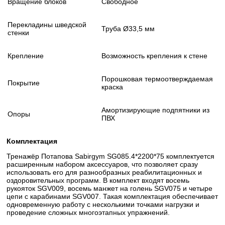
Вращение блоков
Свободное
Перекладины шведской
Труба Ø33,5 мм
стенки
Крепление
Возможность крепления к стене
Порошковая термоотверждаемая
Покрытие
краска
Амортизирующие подпятники из
Опоры
ПВХ
Комплектация
Тренажёр Потапова Sabirgym SG085.4*2200*75 комплектуется
расширенным набором аксессуаров, что позволяет сразу
использовать его для разнообразных реабилитационных и
оздоровительных программ. В комплект входят восемь
рукояток SGV009, восемь манжет на голень SGV075 и четыре
цепи с карабинами SGV007. Такая комплектация обеспечивает
одновременную работу с несколькими точками нагрузки и
проведение сложных многоэтапных упражнений.