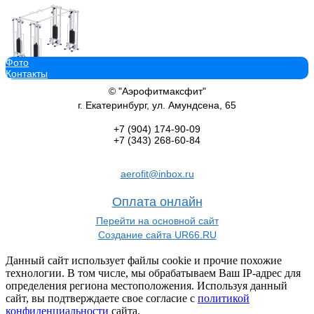
Фото
Контакты
Двойной кроссовер на базе реабилитационного тренажера Потап
SG083.4*100*3530*2059*2200 стеки 4х100 кг proven quality
© "Аэрофитмаксфит"
282 329
руб.
г. Екатеринбург, ул. Амундсена, 65
В корзину добавить
+7 (904)
174-90-09
+7 (343)
268-60-84
aerofit@inbox.ru
Профессиональный тренажер Реабилитационный кроссовер стек 
Оплата онлайн
SG060.2*2050*100 спорт-доставка
104 606
руб.
Перейти на основной сайт
В корзину добавить
Создание сайта UR66.RU
Данный сайт использует файлы cookie и прочие похожие
технологии. В том числе, мы обрабатываем Ваш IP-адрес для
определения региона местоположения. Используя данный
сайт, вы подтверждаете свое согласие с
политикой
конфиденциальности
сайта.
Профессиональный тренажер реабилитационный Биотонус-2+шве