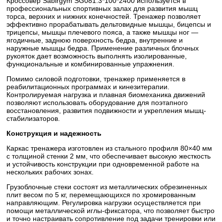
Кроссовер Sabirgym SG081.3*100*2400 используется в
профессиональных спортивных залах для развития мышц
торса, верхних и нижних конечностей. Тренажер позволяет
эффективно прорабатывать дельтовидные мышцы, бицепсы и
трицепсы, мышцы плечевого пояса, а также мышцы ног —
ягодичные, заднюю поверхность бедра, внутренние и
наружные мышцы бедра. Применение различных блочных
рукояток дает возможность выполнять изолированные,
функциональные и комбинированные упражнения.
Помимо силовой подготовки, тренажер применяется в
реабилитационных программах и кинезитерапии.
Контролируемая нагрузка и плавная биомеханика движений
позволяют использовать оборудование для поэтапного
восстановления, развития подвижности и укрепления мышц-
стабилизаторов.
Конструкция и надежность
Каркас тренажера изготовлен из стального профиля 80×40 мм
с толщиной стенки 2 мм, что обеспечивает высокую жесткость
и устойчивость конструкции при одновременной работе на
нескольких рабочих зонах.
Грузоблочные стеки состоят из металлических обрезиненных
плит весом по 5 кг, перемещающихся по хромированным
направляющим. Регулировка нагрузки осуществляется при
помощи металлической иглы-фиксатора, что позволяет быстро
и точно настраивать сопротивление под задачи тренировки или