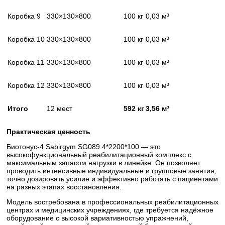
Коробка 9
330×130×800
100 кг
0,03 м³
Коробка 10
330×130×800
100 кг
0,03 м³
Коробка 11
330×130×800
100 кг
0,03 м³
Коробка 12
330×130×800
100 кг
0,03 м³
Итого
12 мест
592 кг
3,56 м³
Практическая ценность
Биотонус-4 Sabirgym SG089.4*2200*100 — это
высокофункциональный реабилитационный комплекс с
максимальным запасом нагрузки в линейке. Он позволяет
проводить интенсивные индивидуальные и групповые занятия,
точно дозировать усилие и эффективно работать с пациентами
на разных этапах восстановления.
Модель востребована в профессиональных реабилитационных
центрах и медицинских учреждениях, где требуется надёжное
оборудование с высокой вариативностью упражнений,