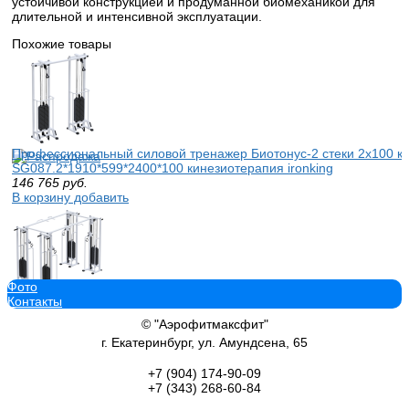
устойчивой конструкцией и продуманной биомеханикой для
длительной и интенсивной эксплуатации.
Похожие товары
Профессиональный силовой тренажер Биотонус-2 стеки 2х100 кг
SG087.2*1910*599*2400*100 кинезиотерапия ironking
146 765
руб.
В корзину добавить
Фото
Контакты
Профессиональный тренажер Потапова Двойной кроссовер на ба
4х100кг Sabirgym SG081.4*100*3499*1910*2400 для кинезитерапии
© "Аэрофитмаксфит"
292 913
руб.
г. Екатеринбург, ул. Амундсена, 65
В корзину добавить
+7 (904)
174-90-09
+7 (343)
268-60-84