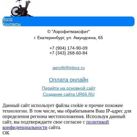
Фото
Контакты
Велотренажер Protrain PR-SB002 спин байк для зала кумитеспор
98 900
руб.
© "Аэрофитмаксфит"
В корзину добавить
г. Екатеринбург, ул. Амундсена, 65
+7 (904)
174-90-09
+7 (343)
268-60-84
aerofit@inbox.ru
Cкамья для армейского жима MAXGYM ZH25B Профессиональны
василжим
Оплата онлайн
75 160
руб.
В корзину добавить
Перейти на основной сайт
Создание сайта UR66.RU
Данный сайт использует файлы cookie и прочие похожие
технологии. В том числе, мы обрабатываем Ваш IP-адрес для
определения региона местоположения. Используя данный
сайт, вы подтверждаете свое согласие с
политикой
Эллиптический тренажер Royal Fitness RFEL-53 велоэлипсоид к
конфиденциальности
сайта.
23 990
руб.
ОК
В корзину добавить