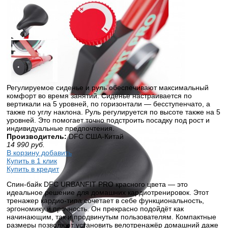
Регулируемое сиденье и руль обеспечивают максимальный
комфорт во время занятий. Сиденье настраивается по
вертикали на 5 уровней, по горизонтали — бесступенчато, а
также по углу наклона. Руль регулируется по высоте также на 5
уровней. Это помогает точно подстроить посадку под рост и
индивидуальные предпочтения.
Производитель:
DFC США-Китай
14 990
руб.
В корзину добавить
Купить в 1 клик
Купить в кредит
Спин-байк DFC URBANFIT PRO красного цвета — это
идеальное решение для домашних кардиотренировок. Этот
тренажер кардио-типа сочетает в себе функциональность,
эргономику и прочность. Он прекрасно подойдёт как
начинающим, так и продвинутым пользователям. Компактные
размеры позволяют установить велотренажёр домашний даже