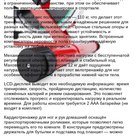
в ограниченном пространстве, при этом он обеспечивает
полную имитацию велотренировки в спортзале.
Максимальный вес пользователя — 110 кг, что делает этот
тренажер для ног универсальным и надёжным решением для
разных категорий пользователей. Прочные стальные опоры и
антискользящие ножки обеспечивают устойчивость и
безопасность даже при интенсивных занятиях. Встроенные
компенсаторы неровности пола гарантируют надёжную
установку на любой поверхности.
Механическая колодочная система нагрузки с бесступенчатой
регулировкой обеспечивает плавный и стабильный ход.
Маховик с инерционным весом 12 кг даёт ощущение
натуральной езды, что делает этот велотренажёр для ног
особенно эффективным в проработке нижней части тела.
LCD-дисплей выводит всю необходимую информацию: время
тренировки, скорость, пройденную дистанцию, количество
сожжённых калорий и режим сканирования. Это позволяет
отслеживать прогресс и корректировать нагрузку в реальном
времени. Для работы консоли требуется 2 ААА батарейки (не
входят в комплект).
Кардиотренажер для ног и рук домашний оснащён
транспортировочными роликами, которые позволяют легко
перемещать его по комнате. В конструкции предусмотрены
держатель для бутылки и подставка под планшет — можно