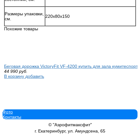
Размеры упаковки,
220х80x150
см.
Похожие товары
Беговая дорожка VictoryFit VF-4200 купить для зала кумитеспорт
44 990
руб.
В корзину добавить
Фото
Профессиональный силовой тренажер UltraGym Баттерфляй в по
Контакты
dostavka
46 155
руб.
© "Аэрофитмаксфит"
В корзину добавить
г. Екатеринбург, ул. Амундсена, 65