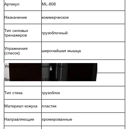
Артикул
ML-808
Назначение
коммерческое
Тип силовых
грузоблочный
тренажеров
Упражнения
широчайшая мышца
(список)
Упражнения
нижняя тяга
Вес стека, кг
140
Тип стека
грузоблок
Материал кожуха
пластик
Направляющие
хромированные