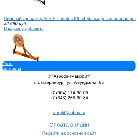
Силовой тренажер AeroFIT Inotec P6-s4 Крюки для хранения рос
32 690
руб.
В корзину добавить
Фото
Силовой тренажер AeroFITInotec P6-w2 Мишень настенная мише
Контакты
75 950
руб.
В корзину добавить
© "Аэрофитмаксфит"
г. Екатеринбург, ул. Амундсена, 65
+7 (904)
174-90-09
+7 (343)
268-60-84
Силовой тренажер AeroFIT Inotec P6-s6 Держатель для бутылочки
aerofit@inbox.ru
13 160
руб.
В корзину добавить
Оплата онлайн
Перейти на основной сайт