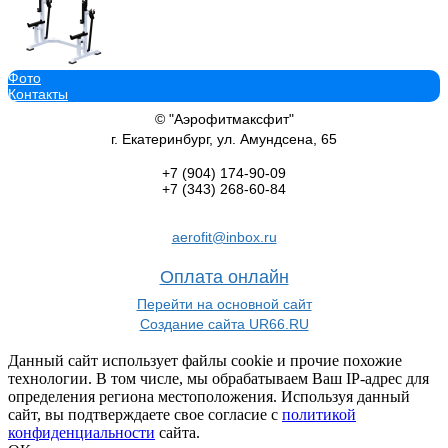
Фото
Профессиональный силовой тренажер Стойка для пауэрлифтинг
Контакты
SG012.6
38 103
руб.
© "Аэрофитмаксфит"
В корзину добавить
г. Екатеринбург, ул. Амундсена, 65
+7 (904)
174-90-09
+7 (343)
268-60-84
aerofit@inbox.ru
Профессиональный тренажер Силовая рама Sabirgym SG017.3 pro
60 682
руб.
Оплата онлайн
В корзину добавить
Перейти на основной сайт
Создание сайта UR66.RU
Данный сайт использует файлы cookie и прочие похожие
технологии. В том числе, мы обрабатываем Ваш IP-адрес для
определения региона местоположения. Используя данный
Профессиональный силовой тренажер Жим горизонтальный Sab
сайт, вы подтверждаете свое согласие с
политикой
81 321
руб.
конфиденциальности
сайта.
В корзину добавить