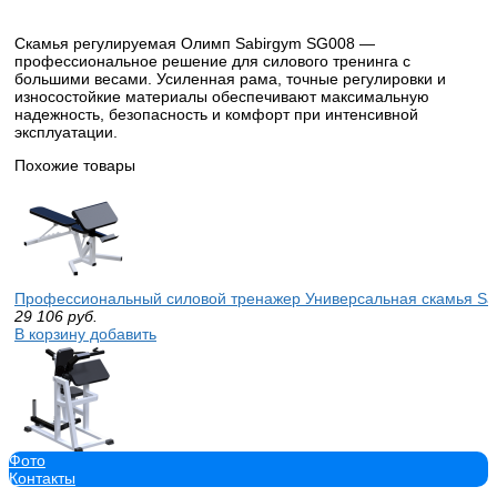
Скамья регулируемая Олимп Sabirgym SG008 —
профессиональное решение для силового тренинга с
большими весами. Усиленная рама, точные регулировки и
износостойкие материалы обеспечивают максимальную
надежность, безопасность и комфорт при интенсивной
эксплуатации.
Похожие товары
Профессиональный силовой тренажер Универсальная скамья Sa
29 106
руб.
В корзину добавить
Фото
Профессиональный силовой тренажер Трицепс-машина Sabirgy
Контакты
49 569
руб.