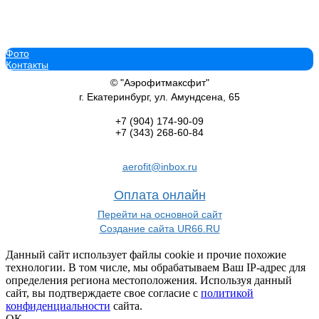
Фото
Гантельная стойка на 18 пар Sabirgym SG107
Контакты
47 276
руб.
В корзину добавить
© "Аэрофитмаксфит"
г. Екатеринбург, ул. Амундсена, 65
+7 (904)
174-90-09
+7 (343)
268-60-84
Гантельная стойка на 18 пар Sabirgym SG103
aerofit@inbox.ru
47 276
руб.
В корзину добавить
Оплата онлайн
Перейти на основной сайт
Создание сайта UR66.RU
Данный сайт использует файлы cookie и прочие похожие
технологии. В том числе, мы обрабатываем Ваш IP-адрес для
Гантельная стойка на 6 пар Sabirgym SG101 василжим
определения региона местоположения. Используя данный
20 198
руб.
сайт, вы подтверждаете свое согласие с
политикой
В корзину добавить
конфиденциальности
сайта.
ОК