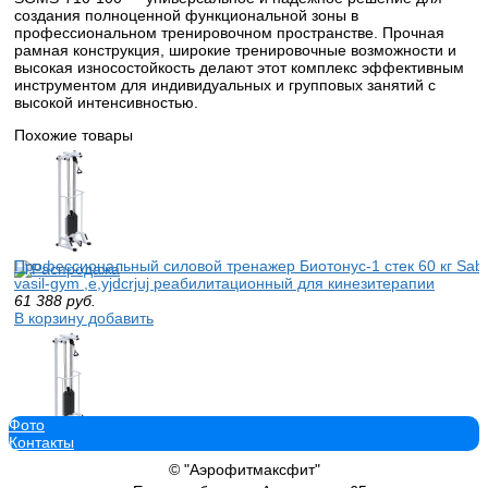
создания полноценной функциональной зоны в
профессиональном тренировочном пространстве. Прочная
рамная конструкция, широкие тренировочные возможности и
высокая износостойкость делают этот комплекс эффективным
инструментом для индивидуальных и групповых занятий с
высокой интенсивностью.
Похожие товары
Профессиональный силовой тренажер Биотонус-1 стек 60 кг Sab
vasil-gym ,e,yjdcrjuj реабилитационный для кинезитерапии
61 388
руб.
В корзину добавить
Фото
Контакты
Биотонус-1 стек 75 кг тренажер Sabirgym SG086.1*2400*75 кинези
кинезитерапия узси ironking
© "Аэрофитмаксфит"
69 767
руб.