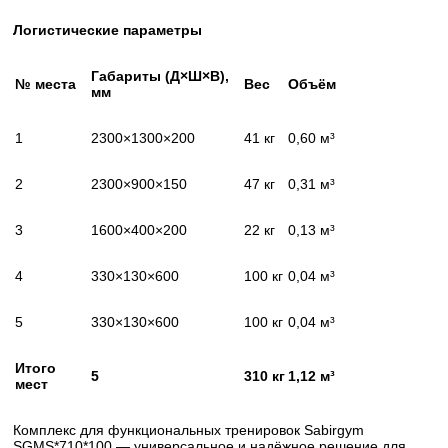
Логистические параметры
Габариты (Д×Ш×В),
№ места
Вес
Объём
мм
1
2300×1300×200
41 кг
0,60 м³
2
2300×900×150
47 кг
0,31 м³
3
1600×400×200
22 кг
0,13 м³
4
330×130×600
100 кг
0,04 м³
5
330×130×600
100 кг
0,04 м³
Итого
5
310 кг
1,12 м³
мест
Комплекс для функциональных тренировок Sabirgym
SGMS*710*100 — универсальное и надёжное решение для