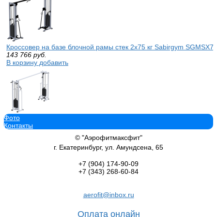
Кроссовер на базе блочной рамы стек 2х75 кг Sabirgym SGMSX70
143 766
руб.
В корзину добавить
Фото
Кроссовер на базе блочной рамы и биотонуса стек 2х75 кг трена
Контакты
SG079*2400*75 vasilgym
146 324
руб.
© "Аэрофитмаксфит"
В корзину добавить
г. Екатеринбург, ул. Амундсена, 65
+7 (904)
174-90-09
+7 (343)
268-60-84
aerofit@inbox.ru
Профессиональный силовой тренажер на жим стоя Sabirgym SG0
quality стек 75 кг
Оплата онлайн