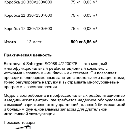
Коробка 10
330×130×600
75 кг
0,03 м³
Коробка 11
330×130×600
75 кг
0,03 м³
Коробка 12
330×130×600
75 кг
0,03 м³
Итого
12 мест
500 кг
3,56 м³
Практическая ценность
Биотонус-4 Sabirgym SG089.4*2200*75 — это мощный
многофункциональный реабилитационный комплекс с
четырьмя независимыми блочными стеками. Он позволяет
проводить одновременные занятия с несколькими пациентами,
точно регулировать нагрузку и выстраивать многоуровневые
программы восстановления.
Модель востребована в профессиональных реабилитационных
и медицинских центрах, где требуется надёжное оборудование
с высокой вариативностью упражнений, плавной биомеханикой
и большим функциональным запасом для длительной
интенсивной эксплуатации.
Похожие товары