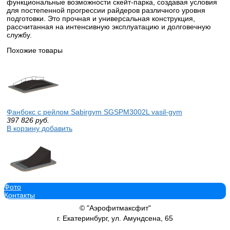
функциональные возможности скейт-парка, создавая условия
для постепенной прогрессии райдеров различного уровня
подготовки. Это прочная и универсальная конструкция,
рассчитанная на интенсивную эксплуатацию и долговечную
службу.
Похожие товары
Фанбокс с рейлом Sabirgym SGSPM3002L vasil-gym
397 826
руб.
В корзину добавить
Фото
Кикер радиус Sabirgym SGSPM2024L для скейт парка/роллердро
Контакты
85 541
руб.
В корзину добавить
© "Аэрофитмаксфит"
г. Екатеринбург, ул. Амундсена, 65