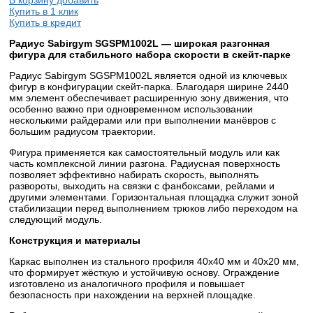
Купить в 1 клик
Купить в кредит
Радиус Sabirgym SGSPM1002L — широкая разгонная
фигура для стабильного набора скорости в
скейт-парке
Радиус Sabirgym SGSPM1002L является одной из ключевых
фигур в конфигурации скейт-парка. Благодаря ширине 2440
мм элемент обеспечивает расширенную зону движения, что
особенно важно при одновременном использовании
несколькими райдерами или при выполнении манёвров с
большим радиусом траектории.
Фигура применяется как самостоятельный модуль или как
часть комплексной линии разгона. Радиусная поверхность
позволяет эффективно набирать скорость, выполнять
развороты, выходить на связки с фанбоксами, рейлами и
другими элементами. Горизонтальная площадка служит зоной
стабилизации перед выполнением трюков либо переходом на
следующий модуль.
Конструкция и материалы
Каркас выполнен из стального профиля 40х40 мм и 40х20 мм,
что формирует жёсткую и устойчивую основу. Ограждение
изготовлено из аналогичного профиля и повышает
безопасность при нахождении на верхней площадке.