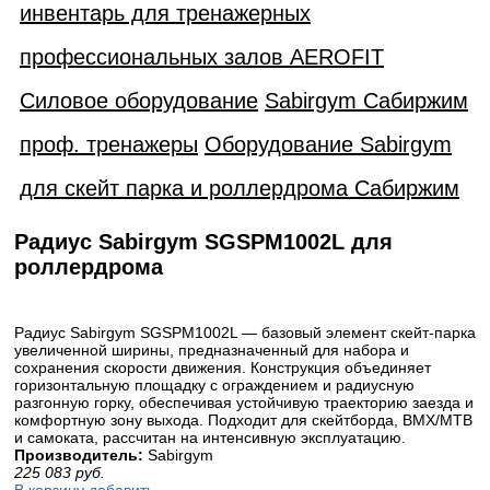
инвентарь для тренажерных
профессиональных залов AEROFIT
Силовое оборудование
Sabirgym Сабиржим
проф. тренажеры
Оборудование Sabirgym
для скейт парка и роллердрома Сабиржим
Радиус Sabirgym SGSPM1002L для
роллердрома
Радиус Sabirgym SGSPM1002L — базовый элемент скейт-парка
увеличенной ширины, предназначенный для набора и
сохранения скорости движения. Конструкция объединяет
горизонтальную площадку с ограждением и радиусную
разгонную горку, обеспечивая устойчивую траекторию заезда и
комфортную зону выхода. Подходит для скейтборда, BMX/MTB
и самоката, рассчитан на интенсивную эксплуатацию.
Производитель:
Sabirgym
225 083
руб.
В корзину добавить