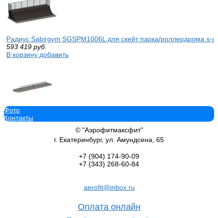
Радиус Sabirgym SGSPM1006L для скейт парка/роллердрома s-d
593 419
руб.
В корзину добавить
Фото
Рейл Sabirgym SGSPM4002L для скейт-парка proven quality
Контакты
14 159
руб.
В корзину добавить
© "Аэрофитмаксфит"
г. Екатеринбург, ул. Амундсена, 65
+7 (904)
174-90-09
+7 (343)
268-60-84
Радиус волна Sabirgym SGSPM1015L для скейтбордистов кумите
aerofit@inbox.ru
310 820
руб.
В корзину добавить
Оплата онлайн