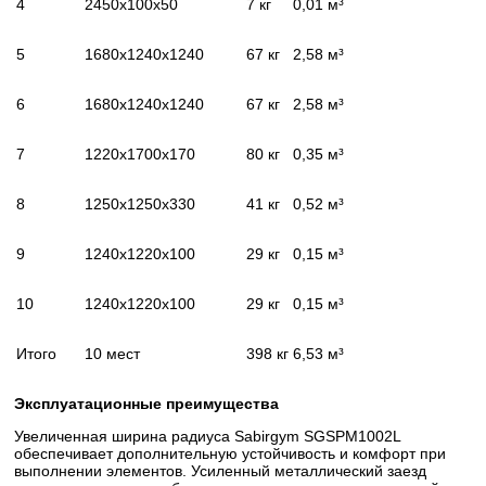
4
2450x100x50
7 кг
0,01 м³
5
1680x1240x1240
67 кг
2,58 м³
6
1680x1240x1240
67 кг
2,58 м³
7
1220x1700x170
80 кг
0,35 м³
8
1250x1250x330
41 кг
0,52 м³
9
1240x1220x100
29 кг
0,15 м³
10
1240x1220x100
29 кг
0,15 м³
Итого
10 мест
398 кг
6,53 м³
Эксплуатационные преимущества
Увеличенная ширина радиуса Sabirgym SGSPM1002L
обеспечивает дополнительную устойчивость и комфорт при
выполнении элементов. Усиленный металлический заезд