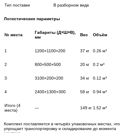
Тип поставки
В разборном виде
Логистические параметры
Габариты (Д×Ш×В),
№ места
Вес
Объём
мм
1
1200×1100×200
37 кг
0.26 м³
2
800×500×500
20 кг
0.2 м³
3
3100×200×200
34 кг
0.12 м³
4
2400×1300×300
58 кг
0.94 м³
Итого (4
—
149 кг
1.52 м³
места)
Комплект поставляется в четырёх упаковочных местах, что
упрощает транспортировку и складирование до момента