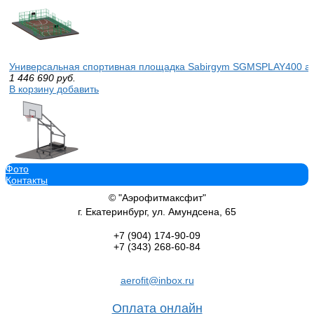
Универсальная спортивная площадка Sabirgym SGMSPLAY400 а
1 446 690
руб.
В корзину добавить
Фото
Мобильная баскетбольная стойка Sabirgym SGMS710 для улицы
Контакты
177 205
руб.
В корзину добавить
© "Аэрофитмаксфит"
г. Екатеринбург, ул. Амундсена, 65
+7 (904)
174-90-09
+7 (343)
268-60-84
Теннисный стол Sabirgym SGLS014М уличный антивандальный вс
aerofit@inbox.ru
1525 мм vasil
53 950
руб.
Оплата онлайн
В корзину добавить