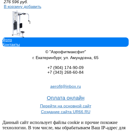
276 596
руб.
В корзину добавить
Фото
Реабилитационный тренажер Баттерфляй-Задние дельты (стек 90
Контакты
SGINVAR045
132 212
руб.
© "Аэрофитмаксфит"
В корзину добавить
г. Екатеринбург, ул. Амундсена, 65
+7 (904)
174-90-09
+7 (343)
268-60-84
aerofit@inbox.ru
Реабилитационный тренажер Жим вверх (Стек 100 кг) Sabirgym 
112 455
руб.
Оплата онлайн
В корзину добавить
Перейти на основной сайт
Создание сайта UR66.RU
Данный сайт использует файлы cookie и прочие похожие
технологии. В том числе, мы обрабатываем Ваш IP-адрес для