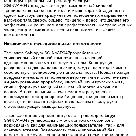
Многофункциональный тренажер Sabirgym
SGINVAR047 предназначен для комплексной силовой
тренировки верхней части тела и мышц кора, объединяет в
одном конструктиве сразу четыре полноценных направления
нагрузки: тяга сверху, бицепс, трицепс и пресс, что делает его
эффективным решением для профессиональных тренажерных
залов, спортивных комплексов и силовых зон с высокой
проходимостью.
Назначение и функциональные возможности
Тренажер Sabirgym SGINVAR047разработан как
универсальный силовой комплекс, позволяющий
одновременно заниматься двум атлетам. Конструкция
разделена на две рабочие позиции, каждая из которых имеет
собственную тренировочную направленность. Первая позиция
предназначена для выполнения верхней тяги и обеспечивает
акцентированную проработку широчайших и круглых мышц
спины, формируя мощный мышечный каркас и улучшая
осанку. Вторая позиция за счет системы регулировок
используется для тренировки бицепсов, трицепсов и мышц
пресса, что позволяет эффективно развивать силу рук и
стабилизирующие мышцы корпуса.
Такое сочетание упражнений делает тренажер Sabirgym
SGINVAR047 универсальным элементом силовой зоны,
подходящим как для начинающих пользователей, так и для
опытных атлетов. Возможность смены упражнений без
перехода на другие тренажеры экономит время тренировки и