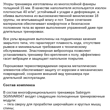
Упоры тренажера изготовлены из многослойной фанеры
толщиной 15 мм. В качестве наполнителя используется изолон
плотностью 40 кг/м³, устойчивый к усадке и деформации, а
обивка выполнена из высококачественной винилискожи 18
группы, не впитывающей влагу и пот. Такое сочетание
материалов обеспечивает комфортное и безопасное
положение тела во время выполнения упражнений даже при
длительных тренировках.
Все узлы вращения выполнены на подшипниках качения
закрытого типа, что гарантирует плавность хода, отсутствие
рывков и минимальные требования к техническому
обслуживанию. Эластомерная виброопора позволяет
устанавливать тренажер без крепления к полу, эффективно
гасит вибрации и защищает напольное покрытие.
Порошковая термоотверждаемая окраска металлических
элементов обеспечивает защиту от коррозии и механических
повреждений, сохраняя внешний вид тренажера при
длительной эксплуатации.
Состав комплекса
В состав многофункционального тренажера Sabirgym
SGINVAR047 входят следующие полноценные тренировочные
модули:
– тяга сверху для проработки широчайших и круглых мышц
спины;