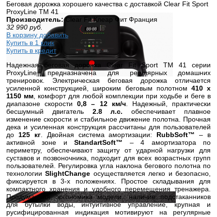
Беговая дорожка хорошего качества с доставкой Clear Fit Sport
ProxyLine TM 41
Производитель:
Clear Fit Клеар Фит Франция
32 990
руб.
В корзину добавить
Купить в 1 клик
Купить в кредит
Надежная беговая дорожка Clear Fit Sport TM 41 серии
ProxyLine предназначена для регулярных домашних
тренировок. Электрическая беговая дорожка отличается
усиленной конструкцией, широким беговым полотном
410 х
1150 мм
, комфорт для любой комплекции при ходьбе и беге в
диапазоне скорости
0,8 – 12 км/ч
. Надежный, практически
бесшумный двигатель
2.8 л.с.
обеспечивает плавное
изменение скорости и стабильное движение полотна. Прочная
дека и усиленная конструкция рассчитаны для пользователей
до
125 кг
. Двойная система амортизации:
RubbSoft™
– в
активной зоне и
StandartSoft™
– 4 амортизатора по
периметру, обеспечивают защиту от ударной нагрузки для
суставов и позвоночника, подходит для всех возрастных групп
пользователей. Регулировка угла наклона бегового полотна по
технологии
SlightChange
осуществляется легко и безопасно,
фиксируется в 3-х положениях. Простое складывания для
компактного хранения и удобного перемещения тренажера.
Продуманная эргономика модели, наличие подстаканников
для бутылки воды, интуитивное управление, крупная и
русифицированная индикация мотивируют на регулярные