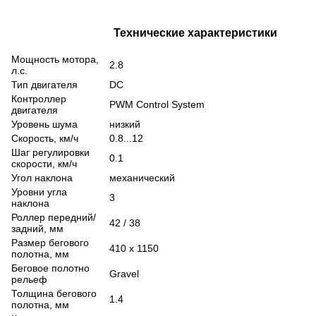
Технические характеристики
Мощность мотора,
2.8
л.с.
Тип двигателя
DC
Контроллер
PWM Control System
двигателя
Уровень шума
низкий
Скорость, км/ч
0.8...12
Шаг регулировки
0.1
скорости, км/ч
Угол наклона
механический
Уровни угла
3
наклона
Роллер передний/
42
/
38
задний, мм
Размер бегового
410 x 1150
полотна, мм
Беговое полотно
Gravel
рельеф
Толщина бегового
1.4
полотна, мм