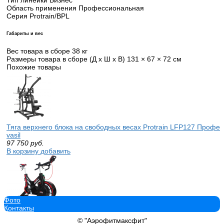
Область применения Профессиональная
Серия Protrain/BPL
Габариты и вес
Вес товара в сборе 38 кг
Размеры товара в сборе (Д x Ш x В) 131 × 67 × 72 см
Похожие товары
Тяга верхнего блока на свободных весах Protrain LFP127 Проф
vasil
97 750
руб.
В корзину добавить
Фото
Контакты
Велотренажер Wattbike WB-Trainer вертикальный сайкл для зала
380 000
руб.
© "Аэрофитмаксфит"