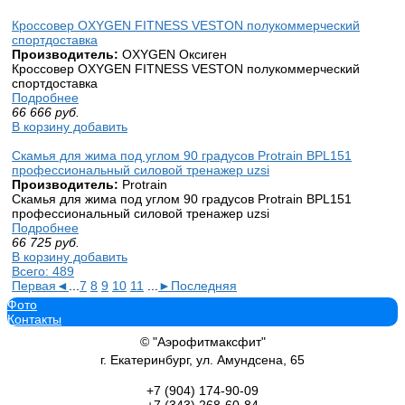
Кроссовер OXYGEN FITNESS VESTON полукоммерческий
спортдоставка
Производитель:
OXYGEN Оксиген
Кроссовер OXYGEN FITNESS VESTON полукоммерческий
спортдоставка
Подробнее
66 666
руб.
В корзину добавить
Скамья для жима под углом 90 градусов Protrain BPL151
профессиональный силовой тренажер uzsi
Производитель:
Protrain
Скамья для жима под углом 90 градусов Protrain BPL151
профессиональный силовой тренажер uzsi
Подробнее
66 725
руб.
В корзину добавить
Всего: 489
Первая
◄
...
7
8
9
10
11
...
►
Последняя
Фото
Контакты
© "Аэрофитмаксфит"
г. Екатеринбург, ул. Амундсена, 65
+7 (904)
174-90-09
+7 (343)
268-60-84