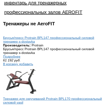
инвентарь для тренажерных
профессиональных залов AEROFIT
Тренажеры не AeroFIT
Брусья/пресс Protrain BPL147 профессиональный силовой
тренажер s-dostavka
Производитель:
Protrain
Брусья/пресс Protrain BPL147 профессиональный силовой
тренажер s-dostavka
Подробнее
61 192
руб.
В корзину добавить
Тренажер для скручиваний Protrain BPL170 профессиональный
силовой vasil