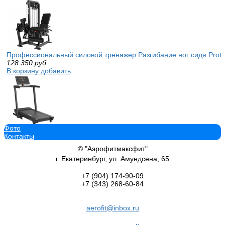
Профессиональный силовой тренажер Разгибание ног сидя Protra
128 350
руб.
В корзину добавить
Фото
Беговая дорожка CardioPower Masters 3 sportsman
Контакты
104 900
руб.
В корзину добавить
© "Аэрофитмаксфит"
г. Екатеринбург, ул. Амундсена, 65
+7 (904)
174-90-09
+7 (343)
268-60-84
Эллиптический тренажер Reebok FR30 синий магнитный swat
aerofit@inbox.ru
58 100
руб.
В корзину добавить