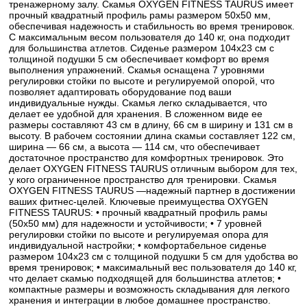
тренажерному залу. Скамья OXYGEN FITNESS TAURUS имеет
прочный квадратный профиль рамы размером 50x50 мм,
обеспечивая надежность и стабильность во время тренировок.
С максимальным весом пользователя до 140 кг, она подходит
для большинства атлетов. Сиденье размером 104x23 см с
толщиной подушки 5 см обеспечивает комфорт во время
выполнения упражнений. Скамья оснащена 7 уровнями
регулировки стойки по высоте и регулируемой опорой, что
позволяет адаптировать оборудование под ваши
индивидуальные нужды. Скамья легко складывается, что
делает ее удобной для хранения. В сложенном виде ее
размеры составляют 43 см в длину, 66 см в ширину и 131 см в
высоту. В рабочем состоянии длина скамьи составляет 122 см,
ширина — 66 см, а высота — 114 см, что обеспечивает
достаточное пространство для комфортных тренировок. Это
делает OXYGEN FITNESS TAURUS отличным выбором для тех,
у кого ограниченное пространство для тренировки. Скамья
OXYGEN FITNESS TAURUS —надежный партнер в достижении
ваших фитнес-целей. Ключевые преимущества OXYGEN
FITNESS TAURUS: • прочный квадратный профиль рамы
(50x50 мм) для надежности и устойчивости; • 7 уровней
регулировки стойки по высоте и регулируемая опора для
индивидуальной настройки; • комфортабельное сиденье
размером 104x23 см с толщиной подушки 5 см для удобства во
время тренировок; • максимальный вес пользователя до 140 кг,
что делает скамью подходящей для большинства атлетов; •
компактные размеры и возможность складывания для легкого
хранения и интеграции в любое домашнее пространство.