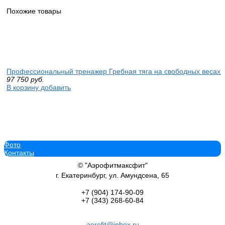
Похожие товары
Профессиональный тренажер Гребная тяга на свободных весах P
97 750
руб.
В корзину добавить
Фото
Скамья многофункциональная регулируемая Protrain LFP187 П
Контакты
тренажер спортдоставка
42 840
руб.
© "Аэрофитмаксфит"
В корзину добавить
г. Екатеринбург, ул. Амундсена, 65
+7 (904)
174-90-09
+7 (343)
268-60-84
aerofit@inbox.ru