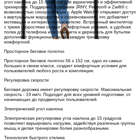
угол наклона до 15 градусов для вариативной и эффективной
тренировки. Поддержка программ JRNY, Peloton® и Zwift® с
возможностью синхронизации с Apple Watch® открывает доступ
к виртуальным маршрутам и соревнованиям, что добавляет
мотивации и интереса пользователю. Встроенный вентилятор
с тремя скоростями создаёт комфортные условия, а удобная
полка для телефона или планшета и держатель для бутылки
дополняют функционал, делая каждую тренировку
комфортной.
Просторное беговое полотно
Просторное беговое полотно 56 х 152 см, одно из самых
больших в своем классе, создает комфортные условия для
пользователей любого роста и комплекции.
Регулировка скорости
Беговая дорожка имеет регулировку скорости. Максимальная
скорость - 19 км/ч. Подходит для всех уровней подготовки: от
начинающих до продвинутых пользователей.
Электрический угол наклона
Электрическая регулировка угла наклона до 15 градусов
позволяет варьировать нагрузки, задействуя различные группы
мышц и делая тренировки более разнообразными.
Технология быстрого отклика