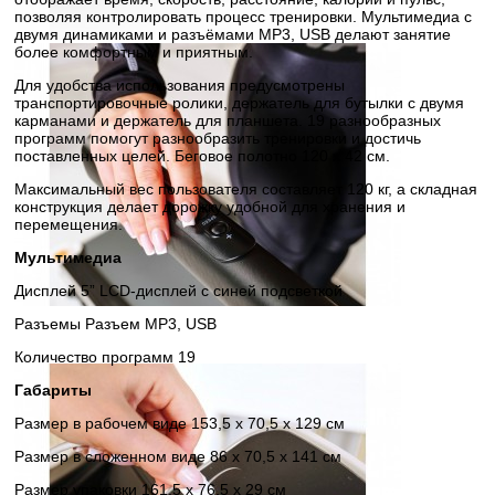
позволяя контролировать процесс тренировки. Мультимедиа с
двумя динамиками и разъёмами MP3, USB делают занятие
более комфортным и приятным.
Для удобства использования предусмотрены
транспортировочные ролики, держатель для бутылки с двумя
карманами и держатель для планшета. 19 разнообразных
программ помогут разнообразить тренировки и достичь
поставленных целей. Беговое полотно 120 х 42 см.
Максимальный вес пользователя составляет 120 кг, а складная
конструкция делает дорожку удобной для хранения и
перемещения.
Мультимедиа
Дисплей 5” LCD-дисплей с синей подсветкой
Разъемы Разъем MP3, USB
Количество программ 19
Габариты
Размер в рабочем виде 153,5 x 70,5 x 129 см
Размер в сложенном виде 86 x 70,5 x 141 см
Размер упаковки 161,5 х 76,5 х 29 см