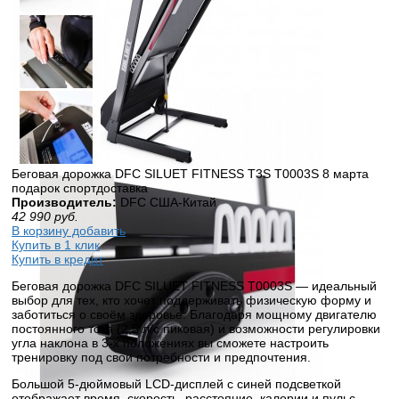
Беговая дорожка DFC SILUET FITNESS T3S T0003S 8 марта
подарок спортдоставка
Производитель:
DFC США-Китай
42 990
руб.
В корзину добавить
Купить в 1 клик
Купить в кредит
Беговая дорожка DFC SILUET FITNESS T0003S — идеальный
выбор для тех, кто хочет поддерживать физическую форму и
заботиться о своём здоровье. Благодаря мощному двигателю
постоянного тока (2,5 л/с пиковая) и возможности регулировки
угла наклона в 3-х положениях вы сможете настроить
тренировку под свои потребности и предпочтения.
Большой 5-дюймовый LCD-дисплей с синей подсветкой
отображает время, скорость, расстояние, калории и пульс,