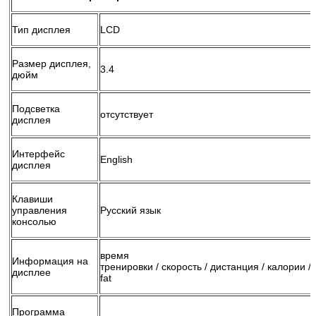
Тип дисплея
LCD
Размер дисплея,
3.4
дюйм
Подсветка
отсутствует
дисплея
Интерфейс
English
дисплея
Клавиши
управления
Русский язык
консолью
время
Информация на
тренировки / скорость / дистанция / калории / 
дисплее
fat
Программа