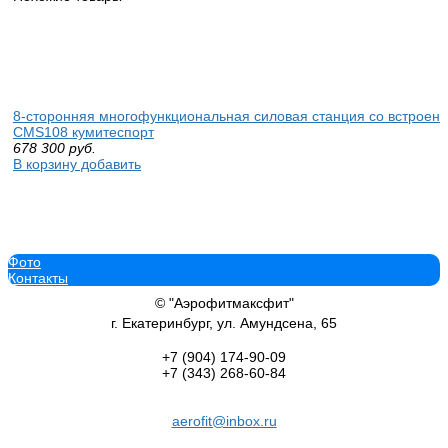
8-сторонняя многофункциональная силовая станция со встроенн
CMS108 кумитеспорт
678 300
руб.
В корзину добавить
Фото
Контакты
Эллиптический тренажёр Everyfit EET002P домашний велоэллип
45 990
руб.
© "Аэрофитмаксфит"
В корзину добавить
г. Екатеринбург, ул. Амундсена, 65
+7 (904)
174-90-09
+7 (343)
268-60-84
aerofit@inbox.ru
Эллиптический тренажер Reebok FR30 красный магнитный sport