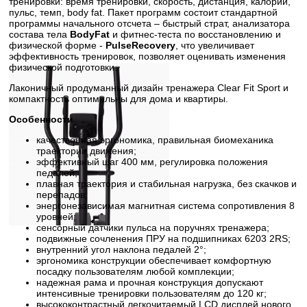
тренировки: время тренировки, скорость, дистанция, калории,
пульс, темп, body fat. Пакет программ состоит стандартной
программы начального отсчета – быстрый страт, анализатора
состава тела
BodyFat
и фитнес-теста по восстановлению и
физической форме -
PulseRecovery
, что увеличивает
эффективность тренировок, позволяет оценивать изменения
физической подготовки..
Лаконичный продуманный дизайн тренажера Clear Fit Sport и
компактность оптимальны для дома и квартиры.
Особенности
качественная эргономика, правильная биомеханика
траектории движения;
эффективный шаг 400 мм, регулировка положения
педалей;
плавная траектория и стабильная нагрузка, без скачков и
перепадов;
энергонезависимая магнитная система сопротивления 8
уровней;
сенсорный датчики пульса на поручнях тренажера;
подвижные сочленения ПРУ на подшипниках 6203 2RS;
внутренний угол наклона педалей 2°;
эргономика конструкции обеспечивает комфортную
посадку пользователям любой комплекции;
надежная рама и прочная конструкция допускают
интенсивные тренировки пользователям до 120 кг;
высококонтрастный легкочитаемый LCD дисплей нового