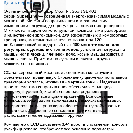
Купить в кредит
Эллиптический тренажер Clear Fit Sport SL 402
серии
SuperLine
— современная энергонезависимая модель с
магнитной системой сопротивления и механическим
изменением нагрузки, для регулярных домашних тренировок.
Отличается надежной конструкцией, компактными размерами
и качественной эргономикой, для эффективных и комфортных
тренировок, максимальный вес пользователя
120
кг.
Классический стандартный шаг
400 мм оптимален для
регулярных домашних тренировок
, усиленная нагрузка на
мышцы ног и ягодиц, плечевой пояс, косые мышцы живота и
мышцы спины. При этом на суставы и связки нагрузка
максимально снижена.
Сбалансированный маховик и эргономика конструкции
обеспечивают правильную биомеханику движения по плавной
траектории эллипса, исключая «мертвые зоны». Надежная
простая система сопротивления обеспечивает мощную
нагрузку, 8 уровней, и стабильное распределение
сопротивления на всем цикле вращения. Все основные
подвижные соединения выполнены на высококачественных
материалов, рама тренажера обеспечивает устойчивость и
надежность. Встроенные сенсорные датчики пульса
расположены на неподвижных поручнях.
Компьютер с
LCD дисплеем 3,4”
прост в управлении, консоль
русифицирована, отображает все основные параметры