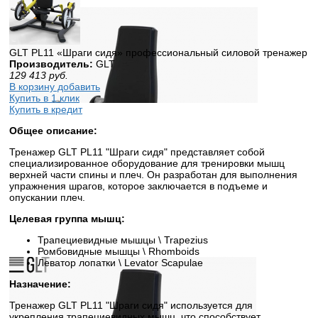
GLT PL11 «Шраги сидя» профессиональный силовой тренажер
Производитель:
GLT
129 413
руб.
В корзину добавить
Купить в 1 клик
Купить в кредит
Общее описание:
Тренажер GLT PL11 "Шраги сидя" представляет собой
специализированное оборудование для тренировки мышц
верхней части спины и плеч. Он разработан для выполнения
упражнения шрагов, которое заключается в подъеме и
опускании плеч.
Целевая группа мышц:
Трапециевидные мышцы \ Trapezius
Ромбовидные мышцы \ Rhomboids
Леватор лопатки \ Levator Scapulae
Назначение:
Тренажер GLT PL11 "Шраги сидя" используется для
укрепления трапециевидных мышц, что способствует