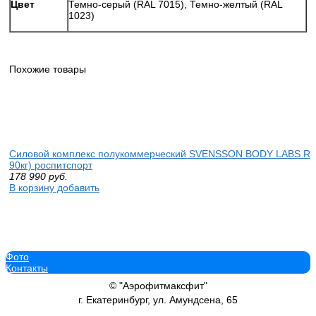
Цвет
Темно-серый (RAL 7015), Темно-желтый (RAL
1023)
Похожие товары
Силовой комплекс полукоммерческий SVENSSON BODY LABS RI
90кг) роспитспорт
178 990
руб.
В корзину добавить
Фото
Контакты
GLT PL12 «Горизонтальный жим от груди» скамья для жима vasil
спортдоставка купить
© "Аэрофитмаксфит"
109 778
руб.
г. Екатеринбург, ул. Амундсена, 65
В корзину добавить