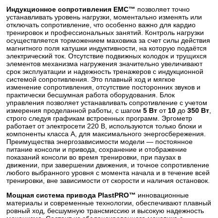
Индукционное сопротивления EMC™
позволяет точно
устанавливать уровень нагрузки, моментально изменять или
отключать сопротивление, что особенно важно для кардио
тренировок и профессиональных занятий. Контроль нагрузки
осуществляется торможением маховика за счет силы действия
магнитного поля катушки индуктивности, на которую подаётся
электрический ток. Отсутствие подвижных колодок и трущихся
элементов механизма нагружения значительно увеличивают
срок эксплуатации и надежность тренажеров с индукционной
системой сопротивления. Это плавный ход и мягкое
изменение сопротивления, отсутствие посторонних звуков и
практически бесшумная работа оборудования. Блок
управления позволяет устанавливать сопротивление с учетом
измерения проделанной работы, с шагом
5 Вт
от
10
до
350 Вт
,
строго следуя графикам встроенных программ. Эргометр
работает от электросети 220 В, используются только блоки и
компоненты класса А, для максимального энергосбережения.
Преимущества энергозависимости модели — постоянное
питание консоли и привода, сохранение и отображение
показаний консоли во время тренировки, при паузах в
движении, при завершении движения, и точное сопротивление
любого выбранного уровня с момента начала и в течение всей
тренировки, вне зависимости от скорости и наличия остановок.
Мощная система привода PlastPRO™
инновационные
материалы и современные технологии, обеспечивают плавный
ровный ход, бесшумную трансмиссию и высокую надежность