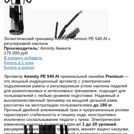
Эллиптический тренажер Ammity Premium PE 540 AI с
регулировкой наклона
Производитель:
Ammity Аммити
175 000
руб.
В корзину добавить
Купить в 1 клик
Купить в кредит
Эргометр
Ammity PE 540 AI
премиальной линейки
Premium
—
это мощный индукционный эргометр с электрическим
подъемником рампы и регулируемым углом наклона педалей
для разноплановых и интенсивных тренировок, подходит для
пользователей с любым уровнем подготовки. Надежный и
высококачественный тренажер на мощной цельной раме,
рассчитан на эксплуатацию пользователями
до 180 кг
.
Прочный двойной алюминиевый трек и прорезиненные ролики
гарантируют стабильность и тишину хода, конструктивно
исключено соскальзывание педали с трека. Электрическое
изменение наклона поднимает трек
от 1 до 20 уровней
,
расширяет вариативность тренировок, меняет акцент нагрузки,
увеличивая эффективность занятий и позволяет максимально