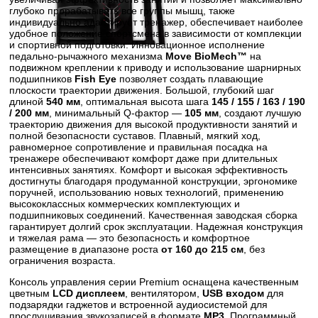
глубоко прорабатывать все группы мышц, также
индивидуально адаптирует тренажер, обеспечивает наиболее
удобное положение спортсмена в зависимости от комплекции
и спортивной подготовки. Инновационное исполнение
педально-рычажного механизма
Move BioMech™
на
подвижном креплении к приводу и использование шарнирных
подшипников
Fish Eye
позволяет создать плавающие
плоскости траектории движения. Большой, глубокий шаг
длиной
540 мм
, оптимальная высота шага
145 / 155 / 163 / 190
/ 200 мм
, минимальный Q-фактор —
105 мм
, создают лучшую
траекторию движения для высокой продуктивности занятий и
полной безопасности суставов. Плавный, мягкий ход,
равномерное сопротивление и правильная посадка на
тренажере обеспечивают комфорт даже при длительных
интенсивных занятиях. Комфорт и высокая эффективность
достигнуты благодаря продуманной конструкции, эргономике
поручней, использованию новых технологий, применению
высококлассных коммерческих комплектующих и
подшипниковых соединений. Качественная заводская сборка
гарантирует долгий срок эксплуатации. Надежная конструкция
и тяжелая рама — это безопасность и комфортное
размещение в диапазоне роста
от 160 до 215 см
, без
ограничения возраста.
Консоль управления серии Premium оснащена качественным
цветным
LCD дисплеем
, вентилятором,
USB входом
для
подзарядки гаджетов и встроенной аудиосистемой для
прослушивания звукозаписей в формате
MP3
. Программный