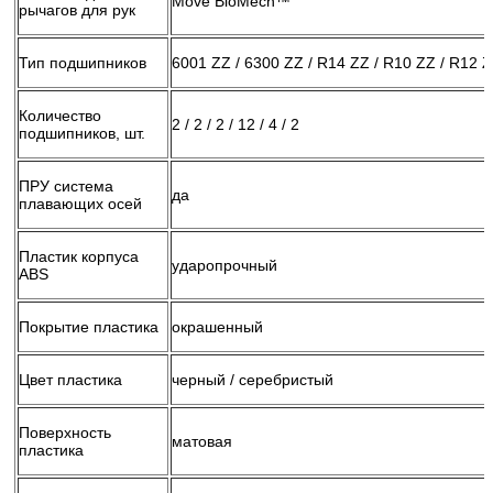
Move BioMech™
рычагов для рук
Тип подшипников
6001 ZZ / 6300 ZZ / R14 ZZ / R10 ZZ / R12 Z
Количество
2 / 2 / 2 / 12 / 4 / 2
подшипников, шт.
ПРУ система
да
плавающих осей
Пластик корпуса
ударопрочный
ABS
Покрытие пластика
окрашенный
Цвет пластика
черный / серебристый
Поверхность
матовая
пластика