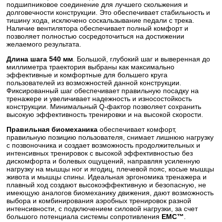
подшипниковое соединение для лучшего скольжения и
долговечности конструкции. Это обеспечивает стабильность и
тишину хода, исключено соскальзывание педали с трека.
Наличие вентилятора обеспечивает полный комфорт и
позволяет полностью сосредоточиться на достижении
желаемого результата.
Длина шага 540 мм
. Большой, глубокий шаг и выверенная до
миллиметра траектория выбраны как максимально
эффективные и комфортные для большего круга
пользователей из возможностей данной конструкции.
Фиксированный шаг обеспечивает правильную посадку на
тренажере и увеличивает надежность и износостойкость
конструкции. Минимальный Q-фактор позволяет сохранить
высокую эффективность тренировки и на высокой скорости.
Правильная биомеханика
обеспечивает комфорт,
правильную позицию пользователя, снимает лишнюю нагрузку
с позвоночника и создает возможность продолжительных и
интенсивных тренировок с высокой эффективностью без
дискомфорта и болевых ощущений, направляя усиленную
нагрузку на мышцы ног и ягодиц, плечевой пояс, косые мышцы
живота и мышцы спины. Идеальная эргономика тренажера и
плавный ход создают высокоэффективную и безопасную, не
имеющую аналогов биомеханику движения, дают возможность
выбора и комбинирования аэробных тренировок разной
интенсивности, с подключением силовой нагрузки, за счет
большого потенциала системы сопротивления
EMC™
.