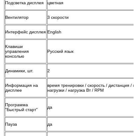
Подсветка дисплея
цветная
Вентилятор
3 скорости
Интерфейс дисплея
English
Клавиши
управления
Русский язык
консолью
Динамики, шт.
2
Информация на
время тренировки / скорость / дистанция / к
дисплее
нагрузки / нагрузка Вт / RPM
Программа
да
"Быстрый старт"
Пауза
да