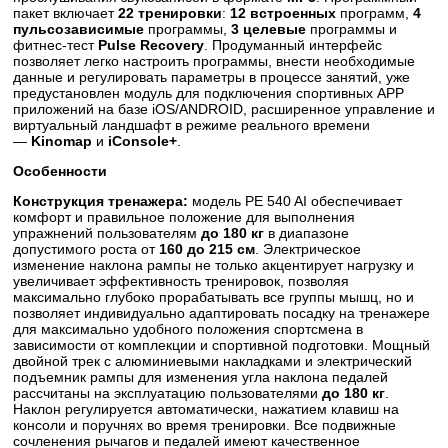
пакет включает
22 тренировки
:
12 встроенных
программ,
4
пульсозависимые
программы,
3 целевые
программы и
фитнес-тест
Pulse Recovery
. Продуманный интерфейс
позволяет легко настроить программы, внести необходимые
данные и регулировать параметры в процессе занятий, уже
предустановлен модуль для подключения спортивных APP
приложений на базе iOS/ANDROID, расширенное управление и
виртуальный ландшафт в режиме реального времени
—
Kinomap
и
iConsole+
.
Особенности
Конструкция тренажера:
модель PE 540 AI обеспечивает
комфорт и правильное положение для выполнения
упражнений пользователям
до 180 кг
в диапазоне
допустимого роста от
160 до 215 cм
. Электрическое
изменение наклона рампы не только акцентирует нагрузку и
увеличивает эффективность тренировок, позволяя
максимально глубоко прорабатывать все группы мышц, но и
позволяет индивидуально адаптировать посадку на тренажере
для максимально удобного положения спортсмена в
зависимости от комплекции и спортивной подготовки. Мощный
двойной трек с алюминиевыми накладками и электрический
подъемник рампы для изменения угла наклона педалей
рассчитаны на эксплуатацию пользователями
до 180 кг
.
Наклон регулируется автоматически, нажатием клавиш на
консоли и поручнях во время тренировки. Все подвижные
сочленения рычагов и педалей имеют качественное