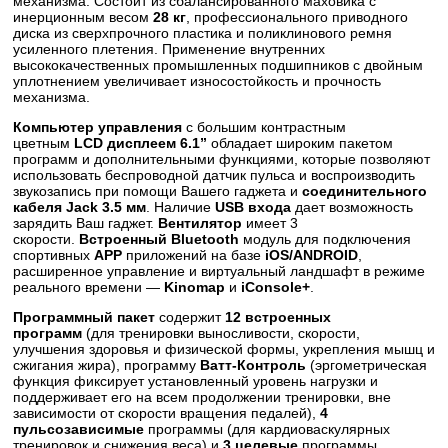
механизма. Состоит из сбалансированного маховика с
инерционным весом
28 кг
, профессионального приводного
диска из сверхпрочного пластика и поликлинового ремня
усиленного плетения. Применение внутренних
высококачественных промышленных подшипников с двойным
уплотнением увеличивает износостойкость и прочность
механизма.
Компьютер управления
с большим контрастным
цветным
LCD дисплеем 6.1”
обладает широким пакетом
программ и дополнительными функциями, которые позволяют
использовать беспроводной датчик пульса и воспроизводить
звукозапись при помощи Вашего гаджета и
соединительного
кабеля Jack 3.5 мм
. Наличие
USB входа
дает возможность
зарядить Ваш гаджет.
Вентилятор
имеет 3
скорости.
Встроенный Bluetooth
модуль для подключения
спортивных
APP
приложений на базе
iOS/ANDROID
,
расширенное управление и виртуальный ландшафт в режиме
реального времени —
Kinomap
и
iConsole+
.
Программный пакет
содержит
12 встроенных
программ
(для тренировки выносливости, скорости,
улучшения здоровья и физической формы, укрепления мышц и
сжигания жира), программу
Ватт-Контроль
(эргометрическая
функция фиксирует установленный уровень нагрузки и
поддерживает его на всем продолжении тренировки, вне
зависимости от скорости вращения педалей),
4
пульсозависимые
программы (для кардиоваскулярных
тренировок и снижения веса) и
3 целевые
программы