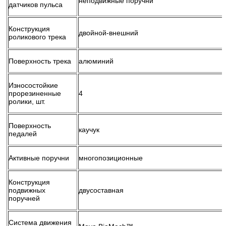
неподвижные поручни
датчиков пульса
Конструкция
двойной-внешний
роликового трека
Поверхность трека
алюминий
Износостойкие
прорезиненные
4
ролики, шт.
Поверхность
каучук
педалей
Активные поручни
многопозиционные
Конструкция
подвижных
двусоставная
поручней
Система движения