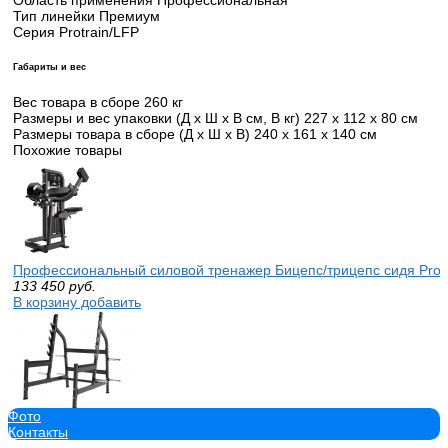
Тип линейки Премиум
Серия Protrain/LFP
Габариты и вес
Вес товара в сборе 260 кг
Размеры и вес упаковки (Д x Ш x В см, В кг) 227 х 112 х 80 см
Размеры товара в сборе (Д x Ш x В) 240 х 161 х 140 см
Похожие товары
Профессиональный силовой тренажер Бицепс/трицепс сидя Protra
133 450
руб.
В корзину добавить
Фото
Стойка для жима и приседаний Protrain LFP131 Профессиональ
Контакты
67 575
руб.