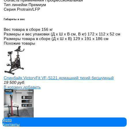
Тип линейки Премиум
Серия Protrain/LFP
Габариты и вес
Вес товара в сборе 156 кг
Размеры и вес упаковки (Д x Ш x В см, В кг) 172 х 112 х 52 см
Размеры товара в сборе (Д x Ш x В) 129 х 191 х 186 см
Похожие товары
Спинбайк VictoryFit VF-S121 домашний тихий бесшумный
19 500
руб.
В корзину добавить
Фото
P-9A PROF Противонаправленная лестница (климбер) FITEX P
Контакты
Профессиональная vasil