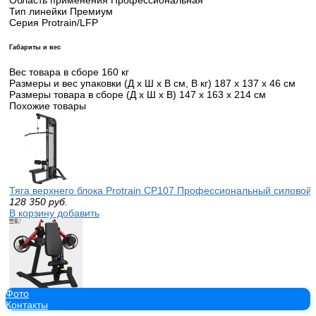
Тип линейки Премиум
Серия Protrain/LFP
Габариты и вес
Вес товара в сборе 160 кг
Размеры и вес упаковки (Д x Ш x В см, В кг) 187 х 137 х 46 см
Размеры товара в сборе (Д x Ш x В) 147 х 163 х 214 см
Похожие товары
Тяга верхнего блока Protrain CP107 Профессиональный силовой 
128 350
руб.
В корзину добавить
Фото
GLT PL25 «Разведение рук в стороны, сидя» тренажеры для трен
Контакты
109 778
руб.