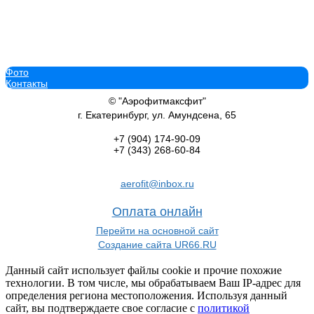
Фото
GLT PL25 «Разведение рук в стороны, сидя» тренажеры для трен
Контакты
109 778
руб.
В корзину добавить
© "Аэрофитмаксфит"
г. Екатеринбург, ул. Амундсена, 65
+7 (904)
174-90-09
+7 (343)
268-60-84
Гравитрон стек 100 кг BRONZE GYM PARTNER ML-823 бронзджим 
aerofit@inbox.ru
218 692
руб.
В корзину добавить
Оплата онлайн
Перейти на основной сайт
Создание сайта UR66.RU
Данный сайт использует файлы cookie и прочие похожие
технологии. В том числе, мы обрабатываем Ваш IP-адрес для
Сгибание разгибание ног сидя Gymmaster EKF5A коммерческий 
определения региона местоположения. Используя данный
46 990
руб.
сайт, вы подтверждаете свое согласие с
политикой
В корзину добавить