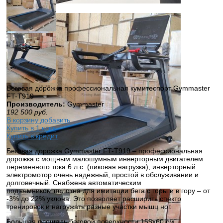
Беговая дорожка профессиональная кумитеспорт Gymmaster
FT-T919
Производитель:
Gymmaster
192 500
руб.
В корзину добавить
Купить в 1 клик
Купить в кредит
Беговая дорожка Gymmaster FT-T919 – профессиональная
дорожка с мощным малошумным инверторным двигателем
переменного тока 6 л.с. (пиковая нагрузка), инверторный
электромотор очень надежный, простой в обслуживании и
долговечный. Снабжена автоматическим
подъемником полотна для имитации бега с горы и в гору – от
-3% до 22% уклона. Это позволяет расширить спектр
тренировок и нагружать разные участки мышц ног.
Большая площадь беговой поверхности 155х60 см