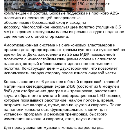
и максимальный вес пользователя до 180 кг позволяет
проводить комфортные тренировки людям с любой
комплекцией и ростом. Боковые подножки из прочного ABS-
пластика с нескользящей поверхностью
обеспечивают безопасный сход и заход на
дорожку. Многослойное нескользящее полотно (толщина 3,5
мм) с верхним текстурным слоем из резины создает надежное
сцепление со стопой спортсмена.
Амортизационная система из силиконовых эластомеров и
прочная дека предотвращают травмы суставов и сухожилий во
время бега. Дека изготовлена из 25 мм МДФ повышенной
плотности с износостойким глянцевым слоем из слоистого
пластика, который обеспечивает идеальное скольжение
полотна. Конструкция деки – двухсторонняя, что позволяет
использовать вторую сторону после износа лицевой части.
Консоль состоит из 6 дисплеев с белой подсветкой: главный
матричный светодиодный экран 24х8 (состоит из 6 модулей
8х8) для отображения диаграммы тренировки, расстояния
круга и обратного отсчета и 5 информационных LED-окошек,
которые показывают расстояние, наклон полотна, время,
потраченные калории, пульс, кол-во кругов и скорость. Также
на панели консоли есть функциональные кнопки: для
установки программ и режимов тренировки, быстрого
изменения наклона и скорости, стоп, пауза и старт.
Для прослушивания музыки в консоль встроены два