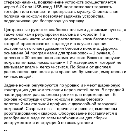
стереодинамика, подключение устройств осуществляется
через AUX или USB-вход. USB-порт позволяет заряжать
телефон или планшет и проигрывать музыку. Специальная
полочка на консоли позволяет заряжать устройства,
поддерживающие беспроводную зарядку.
Центральные рукоятки снабжены точными датчиками пульса, а
также кнопками регулировки наклона и скорости. На
центральной части консоли расположен ключ безопасности,
который пристегивается к одежде и в случае падения
экстренно отключает движения бегового полотна. Дорожка
оснащена 34 программами для тренировок – 1 ручная, 3
целевых и 30 встроенных автоматических. Боковые поручни
покрыты мягким, нескользящим ПУ материалом, который не
впитывает влагу и легко чистится. По бокам от дисплея
расположено две полки для хранения бутылочки, смартфона и
личных вещей.
Задние ножки регулируются по уровню и имеют шарнирную
конструкцию для компенсации неровностей пола. В передней
части дорожки расположены ролики для перемещения. В
основе конструкции стоек консоли и рамы бегового
полотна 2 мм стальной профиль с двухслойной заводской
покраской. Сварные швы – прочные и ровные, выполнены
роботизированной сваркой. Оборудование поставляется в
разобранном виде со всем необходимым для сборки
инструментом и инструкцией по эксплуатации.