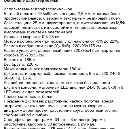
Основные характеристики
Использование: профессиональное.
Беговой полотно: 155х60 см, толщина 2,5 мм, многослойное
профессиональное, с верхним текстурным резиновым слоем.
Дека: толщина 25 мм, двухсторонняя, антистатическая, из МДФ
высокой плотности с износостойким глянцевым покрытием.
Амортизация: система эластомеров.
Диапазон скорости: 0,5-25 км.
Мотор наклона: электрический, угол наклона от -3% до 22%.
Размер в собранном виде (ДхШхВ): 220х90х175 см.
Размер упаковки: деревянный ящик 220х95х47 см, картонная
коробка 95х70х35 см.
Вес нетто: 185 кг.
Вес брутто: 220 кг.
Максимальный вес пользователя: 180 кг.
Двигатель: инверторный, пиковая мощность 6 л.с., 220-240 В,
50-60 Гц, 16 А.
Аварийная остановка: кнопка стоп и ключ безопасности.
Дисплей консоли: матричный LED дисплей 24х8 (6 шт. 8х8) и 5
LED-окошек для показателей.
Подсветка консоли: белая.
Показания дисплеев: расстояние, наклон полотна, время,
потраченные калории, пульс, кол-во кругов, скорость,
диаграмма тренировки, расстояние круга, обратный отсчет,
сообщения об ошибках.
Спецификация программ: 34 шт. – 3 целевые (время,
расстояние, калории), 30 встроенных, 1 ручная.
Возможности консоли: USB-вход, AUX-вход, беспроводная