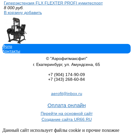
Гиперэкстензия FLX FLEXTER PROFI кумитеспорт
8 000
руб.
В корзину добавить
Фото
Профессиональный силовой тренажер Сгибание ног сидя Protrai
Контакты
128 350
руб.
В корзину добавить
© "Аэрофитмаксфит"
г. Екатеринбург, ул. Амундсена, 65
+7 (904)
174-90-09
+7 (343)
268-60-84
Силовая скамья домашняя OXYGEN FITNESS HOLTON uzsi
aerofit@inbox.ru
15 890
руб.
В корзину добавить
Оплата онлайн
Перейти на основной сайт
Создание сайта UR66.RU
Данный сайт использует файлы cookie и прочие похожие