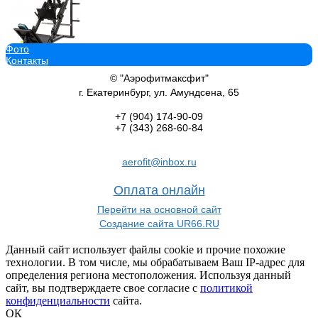
Фото
Контакты
Профессиональный тренажер Жим ногами / Гакк-присед OXYGE
95 555
руб.
© "Аэрофитмаксфит"
В корзину добавить
г. Екатеринбург, ул. Амундсена, 65
+7 (904)
174-90-09
+7 (343)
268-60-84
aerofit@inbox.ru
Гравитрон VictoryFit VF-C6008 arms
38 200
руб.
Оплата онлайн
В корзину добавить
Перейти на основной сайт
Создание сайта UR66.RU
Данный сайт использует файлы cookie и прочие похожие
технологии. В том числе, мы обрабатываем Ваш IP-адрес для
определения региона местоположения. Используя данный
Беговая дорожка CardioPower Masters 5 с электронным углом на
сайт, вы подтверждаете свое согласие с
политикой
спортдоставка
конфиденциальности
сайта.
129 990
руб.
ОК
В корзину добавить