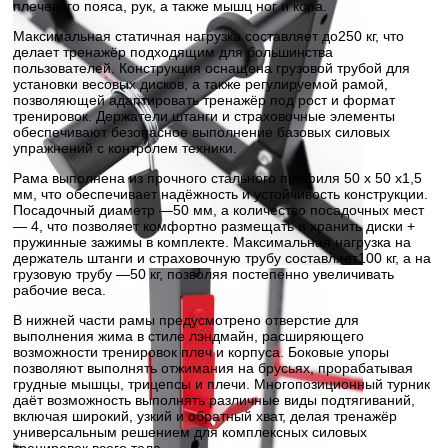
плечевого пояса, рук, а также мышц ног и кора.
Максимальная статичная нагрузка составляет до250 кг, что
делает тренажёр подходящим для большинства
пользователей. Конструкция оснащена грузовой трубой для
установки весовых дисков, а также регулируемой рамой,
позволяющей адаптировать тренажёр под рост и формат
тренировок. Держатели штанги и страховочные элементы
обеспечивают безопасное выполнение базовых силовых
упражнений с контролем техники.
Рама выполнена из прочного стального профиля 50 х 50 х1,5
мм, что обеспечивает надёжность и устойчивость конструкции.
Посадочный диаметр —50 мм, а количество посадочных мест
— 4, что позволяет комфортно размещать и хранить диски +
пружинные зажимы в комплекте. Максимальная нагрузка на
держатель штанги и страховочную трубу составляет100 кг, а на
грузовую трубу —50 кг, позволяя постепенно увеличивать
рабочие веса.
В нижней части рамы предусмотрено отверстие для
выполнения жима в стиле лэндмайн, расширяющего
возможности тренировок плеч и корпуса. Боковые упоры
позволяют выполнять отжимания на брусьях, прорабатывая
грудные мышцы, трицепсы и плечи. Многопозиционный турник
даёт возможность выполнять различные виды подтягиваний,
включая широкий, узкий и обратный хват, делая тренажёр
универсальным решением для комплексных силовых
тренировок всего тела.