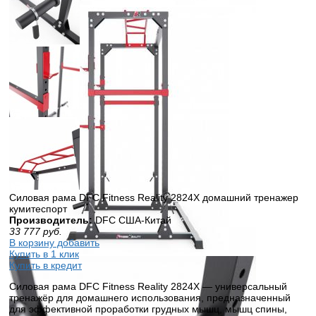
Силовая рама DFC Fitness Reality 2824X домашний тренажер
кумитеспорт
Производитель:
DFC США-Китай
33 777
руб.
В корзину добавить
Купить в 1 клик
Купить в кредит
Силовая рама DFC Fitness Reality 2824X — универсальный
тренажёр для домашнего использования, предназначенный
для эффективной проработки грудных мышц, мышц спины,