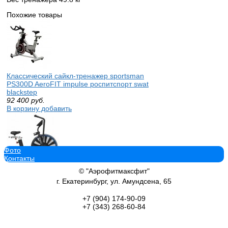
Похожие товары
Классический сайкл-тренажер sportsman
PS300D AeroFIT impulse роспитспорт swat
blackstep
92 400
руб.
В корзину добавить
Фото
Контакты
Профессиональный тренажер HB005
© "Аэрофитмаксфит"
ULTRABIKE Airbike с аэродинамической
г. Екатеринбург, ул. Амундсена, 65
системой нагрузки
166 350
руб.
+7 (904)
174-90-09
В корзину добавить
+7 (343)
268-60-84