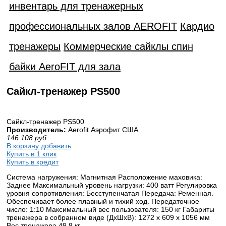
инвентарь для тренажерных
профессиональных залов AEROFIT
Кардио
тренажеры
Коммерческие сайклы спин
байки AeroFIT для зала
Cайкл-тренажер PS500
Cайкл-тренажер PS500
Производитель:
Aerofit Аэрофит США
146 108
руб.
В корзину добавить
Купить в 1 клик
Купить в кредит
Система нагружения: Магнитная Расположение маховика:
Заднее Максимальный уровень нагрузки: 400 ватт Регулировка
уровня сопротивления: Бесступенчатая Передача: Ременная.
Обеспечивает более плавный и тихий ход. Передаточное
число: 1:10 Максимальный вес пользователя: 150 кг Габариты
тренажера в собранном виде (ДxШxВ): 1272 х 609 х 1056 мм
Вес тренажера 49.8 кг