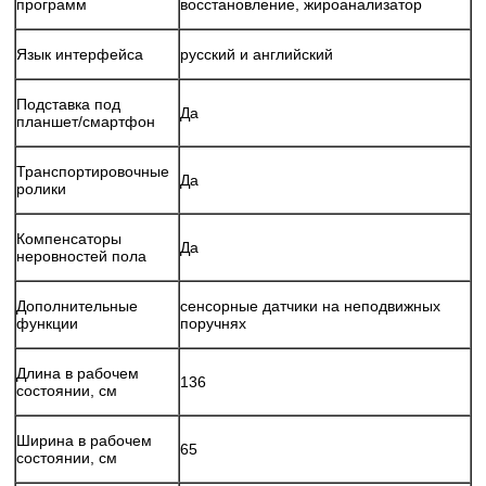
программ
восстановление, жироанализатор
Язык интерфейса
русский и английский
Подставка под
Да
планшет/смартфон
Транспортировочные
Да
ролики
Компенсаторы
Да
неровностей пола
Дополнительные
сенсорные датчики на неподвижных
функции
поручнях
Длина в рабочем
136
состоянии, см
Ширина в рабочем
65
состоянии, см