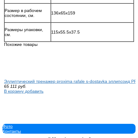
Размер в рабочем
136х65x159
состоянии, см.
Размеры упаковки,
115х55.5x37.5
см.
Похожие товары
Эллиптический тренажер proxima rafale s-dostavka эллипсоид P
65 111
руб.
В корзину добавить
Фото
Эллиптический майкл proven quality тренажер Aerofi RE700 X4-E
Контакты
swat купить эллиптический тренажер рф
379 990
руб.