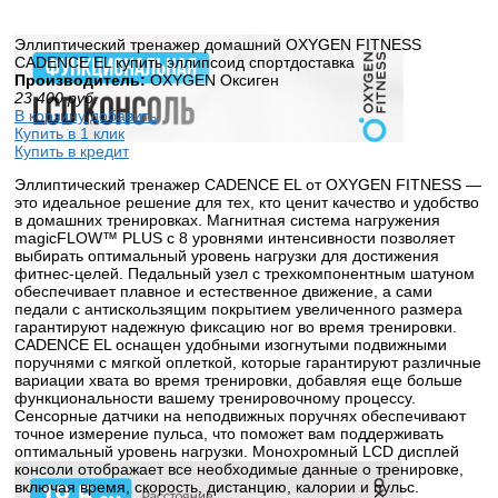
Эллиптический тренажер домашний OXYGEN FITNESS
CADENCE EL купить эллипсоид спортдоставка
Производитель:
OXYGEN Оксиген
23 400
руб.
В корзину добавить
Купить в 1 клик
Купить в кредит
Эллиптический тренажер CADENCE EL от OXYGEN FITNESS —
это идеальное решение для тех, кто ценит качество и удобство
в домашних тренировках. Магнитная система нагружения
magicFLOW™ PLUS с 8 уровнями интенсивности позволяет
выбирать оптимальный уровень нагрузки для достижения
фитнес-целей. Педальный узел с трехкомпонентным шатуном
обеспечивает плавное и естественное движение, а сами
педали с антискользящим покрытием увеличенного размера
гарантируют надежную фиксацию ног во время тренировки.
CADENCE EL оснащен удобными изогнутыми подвижными
поручнями с мягкой оплеткой, которые гарантируют различные
вариации хвата во время тренировки, добавляя еще больше
функциональности вашему тренировочному процессу.
Сенсорные датчики на неподвижных поручнях обеспечивают
точное измерение пульса, что поможет вам поддерживать
оптимальный уровень нагрузки. Монохромный LCD дисплей
консоли отображает все необходимые данные о тренировке,
включая время, скорость, дистанцию, калории и пульс.