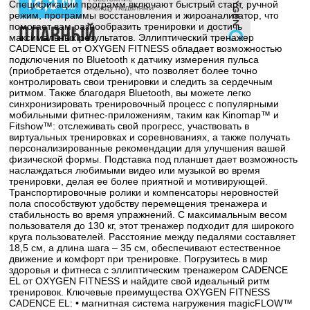
Спецификации программ включают быстрый старт, ручной
режим, программы восстановления и жироанализатор, что
помогает вам разнообразить тренировки и достичь
максимальных результатов. Эллиптический тренажер
CADENCE EL от OXYGEN FITNESS обладает возможностью
подключения по Bluetooth к датчику измерения пульса
(приобретается отдельно), что позволяет более точно
контролировать свои тренировки и следить за сердечным
ритмом. Также благодаря Bluetooth, вы можете легко
синхронизировать тренировочный процесс с популярными
мобильными фитнес-приложениям, таким как Kinomap™ и
Fitshow™: отслеживать свой прогресс, участвовать в
виртуальных тренировках и соревнованиях, а также получать
персонализированные рекомендации для улучшения вашей
физической формы. Подставка под планшет дает возможность
наслаждаться любимыми видео или музыкой во время
тренировки, делая ее более приятной и мотивирующей.
Транспортировочные ролики и компенсаторы неровностей
пола способствуют удобству перемещения тренажера и
стабильность во время упражнений. С максимальным весом
пользователя до 130 кг, этот тренажер подходит для широкого
круга пользователей. Расстояние между педалями составляет
18,5 см, а длина шага – 35 см, обеспечивают естественное
движение и комфорт при тренировке. Погрузитесь в мир
здоровья и фитнеса с эллиптическим тренажером CADENCE
EL от OXYGEN FITNESS и найдите свой идеальный ритм
тренировок. Ключевые преимущества OXYGEN FITNESS
CADENCE EL: • магнитная система нагружения magicFLOW™