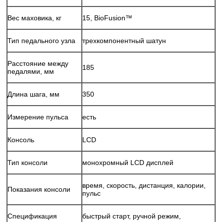
Вес маховика, кг
15, BioFusion™
Тип педального узла
трехкомпонентный шатун
Расстояние между
185
педалями, мм
Длина шага, мм
350
Измерение пульса
есть
Консоль
LCD
Тип консоли
монохромный LCD дисплей
время, скорость, дистанция, калории,
Показания консоли
пульс
Спецификация
быстрый старт, ручной режим,