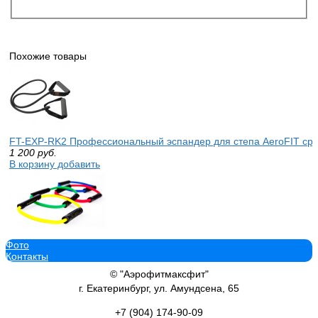
Похожие товары
FT-EXP-RK2 Профессиональный эспандер для степа AeroFIT ср
1 200
руб.
В корзину добавить
Фото
Эспандер кольцо сильное сопротивление, среднее сопротивление,
Контакты
D001N
825
руб.
© "Аэрофитмаксфит"
В корзину добавить
г. Екатеринбург, ул. Амундсена, 65
+7 (904)
174-90-09