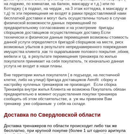
на лоджию,
по комнатам, на балкон, мансарду и т.д.) или по
Коттеджу (
в подвал, на чердак ,
на 3 этаж коттеджа, в мансарду и
т.д) тк эти перемещения не входят в рамки предоставляемой нами
бесплатной доставки и могут быть осуществлены только в случае
физической возможности данных перемещений по
предварительному согласованию и на усмотрение бригады
сборщиков доставщиков осуществляющих доставку.Если
технически и физически данные перемещения возможны стоимость
данной услуги определяется бригадой сборщиков на месте, риск
возможных убытков в результате непреднамеренного повреждения
имущества клиента ,как то оцарапывание полового покрытия ,обоев,
мебели и тд. в результате перемещения тренажера по жилью
покупателя принимает на себя покупатель, тк изначально данная
услуга не входит в наши планы.
Вне территории жилья покупателя ( в подъезде, на лестничной
клетке, либо на улице)
бригада доставщиков Aerofit сборку и
настройку купленых тренажеров не производит. Если сборка
Тренажёра внутри жилья Клиента не возможна Покупатель обязан
предварительно в момент осуществления покупки тренажера
сообщить об этом обстаятельстве, а уж мы
привезем Вам
тренажер уже собранным
у себя на складе.
Доставка по Свердловской области
Доставка тренажеров по области происходит либо так же
бесплатно, при крупной покупке (более 1 шт одного ариткула