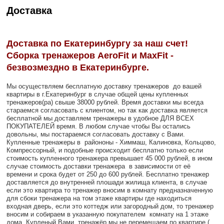
Доставка
Доставка по Екатеринбургу за наш счет!
Сборка тренажеров AeroFit и MaxFit -
безвозмездно в Екатеринбурге.
Мы осуществляем бесплатную доставку тренажеров до вашей
квартиры в г.Екатеринбург в случае общей цены купленных
тренажеров(ра) свыше 38000 рублей. Время доставки мы всегда
стараемся согласовать с клиентом, но так как доставка является
бесплатной мы доставляем тренажеры в удобное ДЛЯ ВСЕХ
ПОКУПАТЕЛЕЙ время. В любом случае чтобы Вы остались
довольны, мы постараемся согласовать доставку с Вами.
Купленные тренажеры в райононы - Химмаш, Калиновка, Кольцово,
Компрессорный, и подобные происходит бесплатно только если
стоимость купленного тренажера превышает 45 000 рублей, в ином
случае стоимость доставки тренажера в зависимости от её
времени и срока будет от 250 до 600 рублей. Бесплатно тренажер
доставляется до внутренней плошади жилища клиента, в случае
если это квартира то тренажер вносим в комнату предназначенную
для сбоки тренажера на том этаже квартиры где находиться
входная дверь, если это коттедж или загородный дом, то тренажер
вносим и собираем в указанную покупателем комнату на 1 этаже
дома.
Купленый Вами, тренажёр мы не перемещаем по квартире (