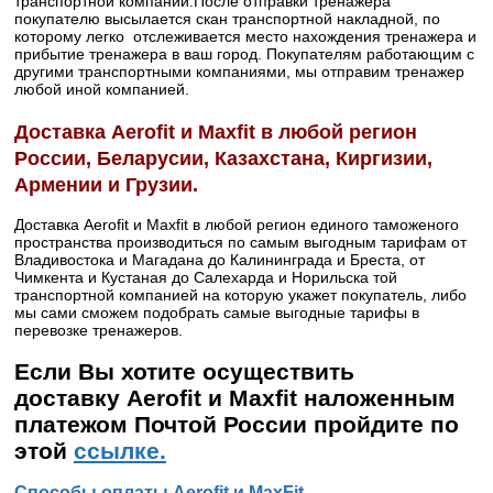
транспортной компании.После отправки тренажера
покупателю высылается скан транспортной накладной, по
которому легко отслеживается место нахождения тренажера и
прибытие тренажера в ваш город. Покупателям работающим с
другими транспортными компаниями, мы отправим тренажер
любой иной компанией.
Доставка
Aerofit и Maxfit в любой регион
России, Беларусии, Казахстана, Киргизии,
Армении и Грузии.
Доставка Aerofit и Maxfit в любой регион единого таможеного
пространства производиться по самым выгодным тарифам от
Владивостока и Магадана до Калининграда и Бреста, от
Чимкента и Кустаная до Салехарда и Норильска той
транспортной компанией на которую укажет покупатель, либо
мы сами сможем подобрать самые выгодные тарифы в
перевозке тренажеров.
Если Вы хотите осуществить
доставку Aerofit и Maxfit наложенным
платежом Почтой России пройдите по
этой
ссылке.
Способы оплаты Aerofit и MaxFit