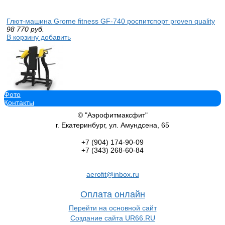
Глют-машина Grome fitness GF-740 роспитспорт proven quality
98 770
руб.
В корзину добавить
Фото
Жим от плеч Grome fitness GF-735 роспитспорт
Контакты
98 770
руб.
В корзину добавить
© "Аэрофитмаксфит"
г. Екатеринбург, ул. Амундсена, 65
+7 (904)
174-90-09
+7 (343)
268-60-84
Наклонный жим от груди Grome fitness GF-715
aerofit@inbox.ru
98 770
руб.
В корзину добавить
Оплата онлайн
Перейти на основной сайт
Создание сайта UR66.RU