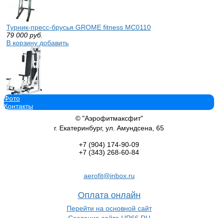
Турник-пресс-брусья GROME fitness MC0110
79 000
руб.
В корзину добавить
Фото
Профессиональный силовой тренажер Vasil B.318 баттерфляй
Контакты
144 076
руб.
В корзину добавить
© "Аэрофитмаксфит"
г. Екатеринбург, ул. Амундсена, 65
+7 (904)
174-90-09
+7 (343)
268-60-84
Жим ногами Body Solid GLPH1100
aerofit@inbox.ru
136 842
руб.
В корзину добавить
Оплата онлайн
Перейти на основной сайт
Создание сайта UR66.RU