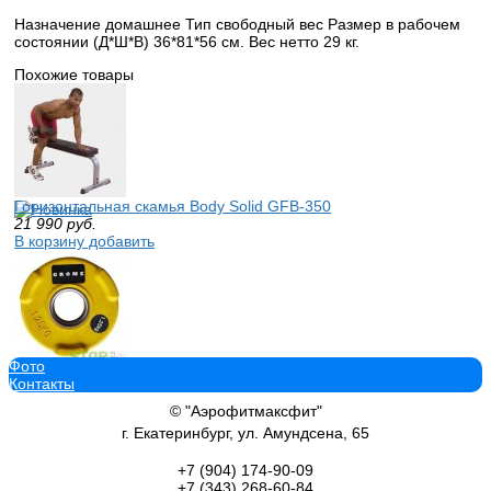
Назначение домашнее Тип свободный вес Размер в рабочем
состоянии (Д*Ш*В) 36*81*56 см. Вес нетто 29 кг.
Похожие товары
Горизонтальная скамья Body Solid GFB-350
21 990
руб.
В корзину добавить
Фото
Диск GROME WP074 COLOR- 1.25 кг
Контакты
350
руб.
В корзину добавить
© "Аэрофитмаксфит"
г. Екатеринбург, ул. Амундсена, 65
+7 (904)
174-90-09
+7 (343)
268-60-84