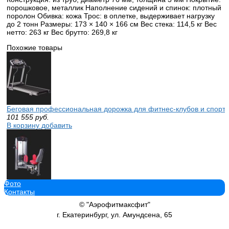
порошковое, металлик Наполнение сидений и спинок: плотный
поролон Обивка: кожа Трос: в оплетке, выдерживает нагрузку
до 2 тонн Размеры: 173 × 140 × 166 см Вес стека: 114,5 кг Вес
нетто: 263 кг Вес брутто: 269,8 кг
Похожие товары
Беговая профессиональная дорожка для фитнес-клубов и спортз
101 555
руб.
В корзину добавить
Фото
Тренажер Life Gym LK 9014 разведение бедра
Контакты
62 890
руб.
В корзину добавить
© "Аэрофитмаксфит"
г. Екатеринбург, ул. Амундсена, 65