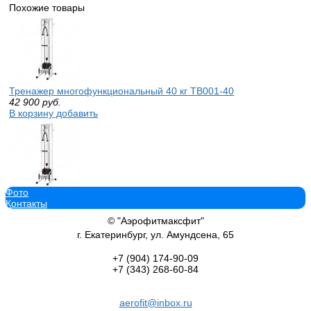
Похожие товары
Тренажер многофункциональный 40 кг TB001-40
42 900
руб.
В корзину добавить
Фото
Тренажер многофункциональный 100 кг TB001-100 blackstep prove
Контакты
63 000
руб.
В корзину добавить
© "Аэрофитмаксфит"
г. Екатеринбург, ул. Амундсена, 65
+7 (904)
174-90-09
+7 (343)
268-60-84
Блочная рамка одинарная 105 кг TB130-105 swat роспитспорт ку
aerofit@inbox.ru