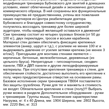
модификация тренажера Бубновского для занятий в домашних
условиях, имеет облегченный дизайн и экономично доступнее
коммерческого образца. В ней сохранены все функциональные
преимущества её предшественника, учтены все пожелания
наших партнеров из Центра реабилитации доктора
Бубновского и благодаря совместному сотрудничеству,
получилось воссоздать тренажер для более широкой
аудитории, чтобы каждый желающий оставался в движении!
Сам тренажер состоит из четырех грузовых блоков (от 50 до
100 кг.), двух перекладин, тросов и восьми карабинов.
Материал стен должен обеспечить фиксацию крепежных
элементов (анкер, шуруп и т.д.), с усилием не менее 100 кг и
выдерживать давление от усилия затяжки крепежа (не менее 3
кг/см2). Пригодными для монтажа стенами являются –
кирпичные, бетонные, железобетонные, деревянные (из
цельного бруса). Непригодные – гипсокартонные, сендвич
панели, ПВХ и ДВП панели и другие легкодеформируемые
материалы. При отсутствии крепления тренажера к стене, для
обеспечения стойкости, достаточно выполнить его крепление к
полу, через предусмотренные отверстия на основании рамы.
Базовое исполнение серии тренажеров TB004 поставляется
без защиты грузоблока. Ручки для тяг и манжеты в стоимость
не входят. Обязательное крепление к стене (полу)!!! Выбрать
ручки можно в разделе Дополнительное оборудование - ручки
к тренажерам. Группы мышц: Технические характеристики:
Нагрузка, кг: 4 x 40 Длина, мм: 1904 Ширина, мм: 2802 Высота,
мм: 2220 Вес, кг: 313