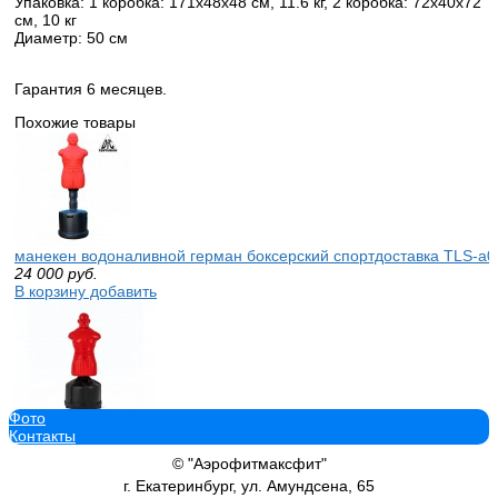
Упаковка: 1 коробка: 171х48х48 см, 11.6 кг, 2 коробка: 72х40х72
см, 10 кг
Диаметр: 50 см
Гарантия 6 месяцев.
Похожие товары
манекен водоналивной герман боксерский спортдоставка TLS-a0
24 000
руб.
В корзину добавить
Фото
Манекен водоналивной герман боксерский спортдоставка DFC д
Контакты
Centurion красный TLS-CR Герман Спортдоставка
27 000
руб.
© "Аэрофитмаксфит"
В корзину добавить
г. Екатеринбург, ул. Амундсена, 65