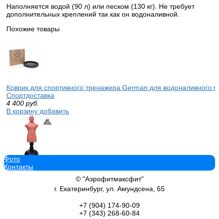
Наполняется водой (90 л) или песком (130 кг). Не требует
дополнительных креплений так как он водоналивной.
Похожие товары
Коврик для спортивного тренажера German для водоналивного 
Спортдоставка
4 400
руб.
В корзину добавить
Фото
Контакты
Манекен водоналивной герман боксерский спортдоставка Boxing
(беж) TLS-XXL CENTURION
© "Аэрофитмаксфит"
22 000
руб.
г. Екатеринбург, ул. Амундсена, 65
В корзину добавить
+7 (904)
174-90-09
+7 (343)
268-60-84